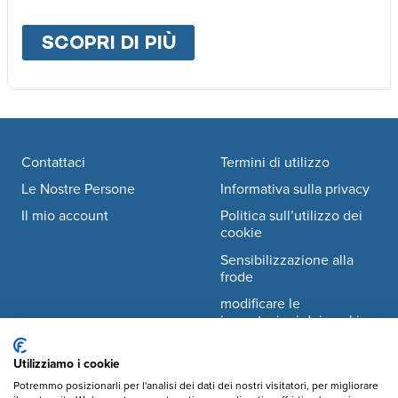
SCOPRI DI PIÙ
ABOUT
DOVE LAVORI
Footer navigation
Contattaci
Termini di utilizzo
Le Nostre Persone
Informativa sulla privacy
Il mio account
Politica sull’utilizzo dei
cookie
Sensibilizzazione alla
frode
modificare le
impostazioni dei cookie
Utilizziamo i cookie
Facebook
© Mary's Meals Italia ODV
company information
Potremmo posizionarli per l'analisi dei dati dei nostri visitatori, per migliorare