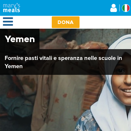
Mary's Meals
Salta
al
contenuto
Open Menu
principale
DONA
Yemen
Fornire pasti vitali e speranza nelle scuole in
Yemen