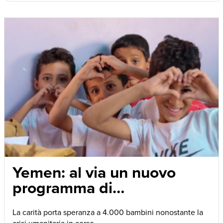
Yemen: al via un nuovo
programma di
alimentazione scolastica
La carità porta speranza a 4.000 bambini nonostante la
con Mary’s Meals