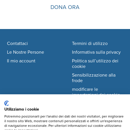
DONA ORA
Footer navigation
Contattaci
Termini di utilizzo
Le Nostre Persone
Informativa sulla privacy
Il mio account
Politica sull’utilizzo dei
cookie
Sensibilizzazione alla
frode
modificare le
impostazioni dei cookie
Utilizziamo i cookie
Facebook
© Mary's Meals Italia ODV
company information
Potremmo posizionarli per l'analisi dei dati dei nostri visitatori, per migliorare
il nostro sito Web, mostrare contenuti personalizzati e offrirti un'esperienza
Instagram
di navigazione eccezionale. Per ulteriori informazioni sui cookie utilizziamo
Sede legale: