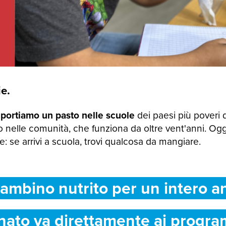
e.
 portiamo un pasto nelle scuole
dei paesi più poveri 
 nelle comunità, che funziona da oltre vent'anni. Og
 se arrivi a scuola, trovi qualcosa da mangiare.
ambino nutrito per un intero a
nato va direttamente ai progra