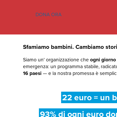
DONA ORA
Sfamiamo bambini. Cambiamo stori
Siamo un' organizzazione che
ogni giorno
emergenza: un programma stabile, radicato
16 paesi
— e la nostra promessa è semplice:
22 euro = un b
93% di ogni euro do