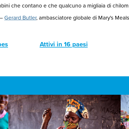
ini che contano e che qualcuno a migliaia di chilomet
—
Gerard Butler
, ambasciatore globale di Mary's Meal
oes
Attivi in 16 paesi