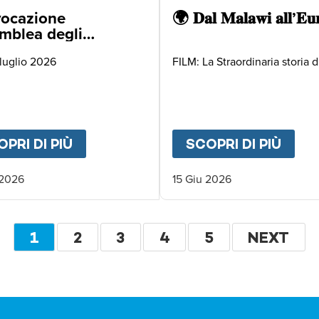
ocazione
🌍 𝐃𝐚𝐥 𝐌𝐚𝐥𝐚𝐰𝐢 𝐚𝐥𝐥’𝐄𝐮
mblea degli
ciati
 luglio 2026
FILM: La Straordinaria storia di
ARATHON 2026
PRI DI PIÙ
ABOUT
CONVOCAZIONE ASSEMBLEA
SCOPRI DI PIÙ
ABO
 2026
15 Giu 2026
Paginazione
PAGINA
1
PAGINA
2
PAGINA
3
PAGINA
4
PAGINA
5
PAGINA
NEXT
ATTUALE
SUCCESS