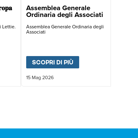
𝐨𝐩𝐚
Assemblea Generale
Ordinaria degli Associati
 Lettie.
Assemblea Generale Ordinaria degli
Associati
 DEGLI ASSOCIATI
UT
🌍 𝐃𝐚𝐥 𝐌𝐚𝐥𝐚𝐰𝐢 𝐚𝐥𝐥’𝐄𝐮𝐫𝐨𝐩𝐚
SCOPRI DI PIÙ
ABOUT
ASSEMBLEA G
15 Mag 2026
IVA