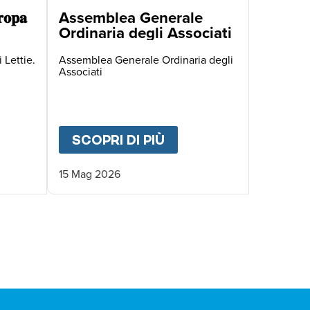
𝐨𝐩𝐚
Assemblea Generale
Ordinaria degli Associati
 Lettie.
Assemblea Generale Ordinaria degli
Associati
 DEGLI ASSOCIATI
UT
🌍 𝐃𝐚𝐥 𝐌𝐚𝐥𝐚𝐰𝐢 𝐚𝐥𝐥’𝐄𝐮𝐫𝐨𝐩𝐚
SCOPRI DI PIÙ
ABOUT
ASSEMBLEA G
15 Mag 2026
IVA