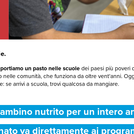
e.
 portiamo un pasto nelle scuole
dei paesi più poveri 
 nelle comunità, che funziona da oltre vent'anni. Og
 se arrivi a scuola, trovi qualcosa da mangiare.
ambino nutrito per un intero a
nato va direttamente ai progra