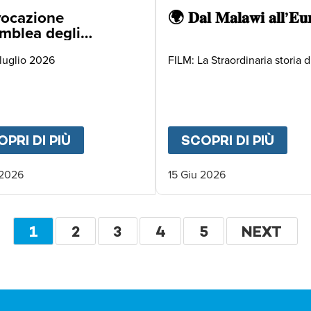
ocazione
🌍 𝐃𝐚𝐥 𝐌𝐚𝐥𝐚𝐰𝐢 𝐚𝐥𝐥’𝐄𝐮
mblea degli
ciati
 luglio 2026
FILM: La Straordinaria storia di
ARATHON 2026
PRI DI PIÙ
ABOUT
CONVOCAZIONE ASSEMBLEA
SCOPRI DI PIÙ
ABO
 2026
15 Giu 2026
Paginazione
PAGINA
1
PAGINA
2
PAGINA
3
PAGINA
4
PAGINA
5
PAGINA
NEXT
ATTUALE
SUCCESS