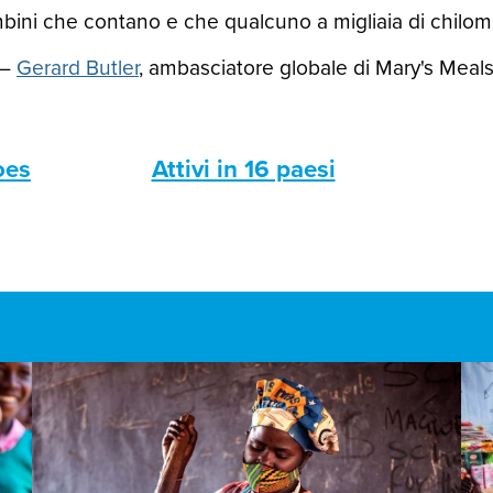
ini che contano e che qualcuno a migliaia di chilomet
—
Gerard Butler
, ambasciatore globale di Mary's Meal
oes
Attivi in 16 paesi