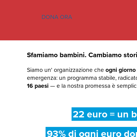
DONA ORA
Sfamiamo bambini. Cambiamo stori
Siamo un' organizzazione che
ogni giorno
emergenza: un programma stabile, radicato
16 paesi
— e la nostra promessa è semplice:
22 euro = un b
93% di ogni euro do