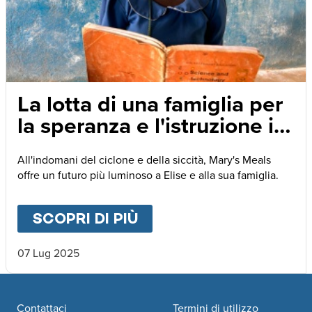
La lotta di una famiglia per
la speranza e l'istruzione in
Malawi
All'indomani del ciclone e della siccità, Mary's Meals
offre un futuro più luminoso a Elise e alla sua famiglia.
SCOPRI DI PIÙ
ABOUT
LA LOTTA DI U
07 Lug 2025
Footer navigation
Contattaci
Termini di utilizzo