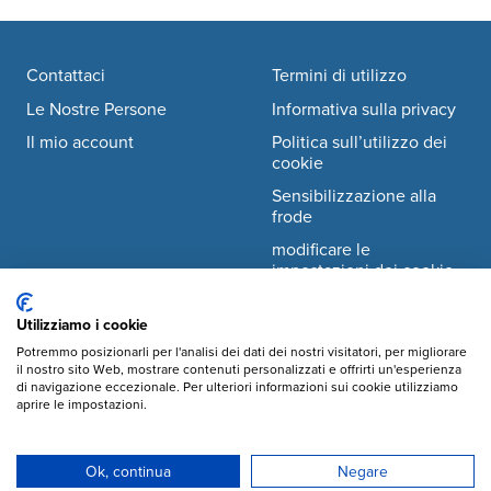
Footer navigation
Contattaci
Termini di utilizzo
Le Nostre Persone
Informativa sulla privacy
Il mio account
Politica sull’utilizzo dei
cookie
Sensibilizzazione alla
frode
modificare le
impostazioni dei cookie
Utilizziamo i cookie
Facebook
© Mary's Meals Italia ODV
company information
Potremmo posizionarli per l'analisi dei dati dei nostri visitatori, per migliorare
il nostro sito Web, mostrare contenuti personalizzati e offrirti un'esperienza
Instagram
di navigazione eccezionale. Per ulteriori informazioni sui cookie utilizziamo
Sede legale:
aprire le impostazioni.
Via Crescenzio 2,
YouTube
00193, Roma
info@marysmeals.it
LinkedIn
Ok, continua
Negare
+39 375 98 60 866