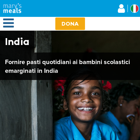
Mary's Meals
Salta
al
contenuto
Open Menu
principale
DONA
India
Fornire pasti quotidiani ai bambini scolastici
emarginati in India