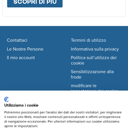
SCOPRI DI PIÙ
ABOUT
DOVE LAVORI
Footer navigation
Contattaci
Termini di utilizzo
Le Nostre Persone
Informativa sulla privacy
Il mio account
Politica sull’utilizzo dei
cookie
Sensibilizzazione alla
frode
modificare le
impostazioni dei cookie
Utilizziamo i cookie
Facebook
© Mary's Meals Italia ODV
company information
Potremmo posizionarli per l'analisi dei dati dei nostri visitatori, per migliorare
il nostro sito Web, mostrare contenuti personalizzati e offrirti un'esperienza
Instagram
di navigazione eccezionale. Per ulteriori informazioni sui cookie utilizziamo
Sede legale:
aprire le impostazioni.
Via Crescenzio 2,