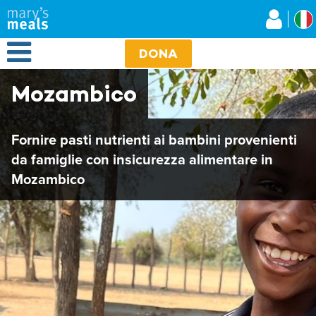
Mary's Meals
Salta
al
contenuto
Open Menu
principale
DONA
Mozambico
Fornire pasti nutrienti ai bambini provenienti
da famiglie con insicurezza alimentare in
Mozambico