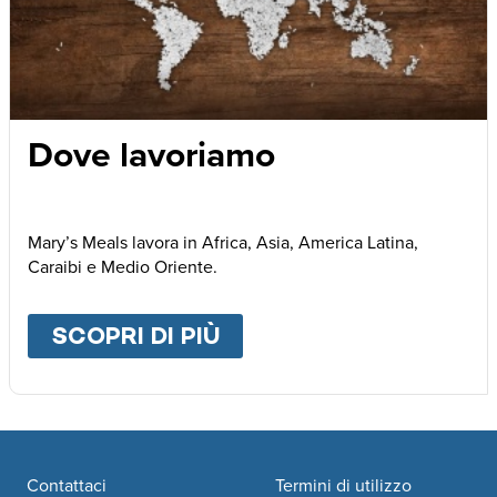
Dove lavoriamo
Mary’s Meals lavora in Africa, Asia, America Latina,
Caraibi e Medio Oriente.
SCOPRI DI PIÙ
ABOUT
DOVE LAVORI
Footer navigation
Contattaci
Termini di utilizzo