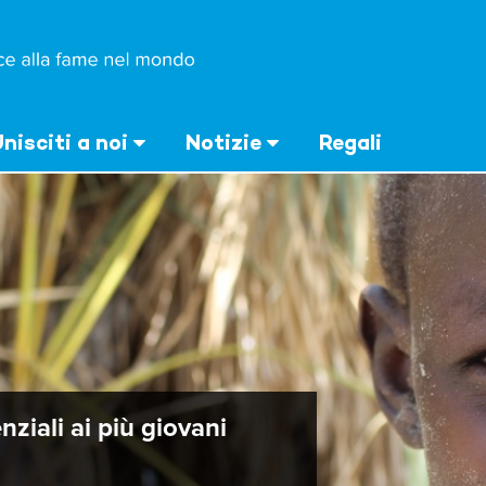
nisciti a noi
Notizie
Regali
nziali ai più giovani