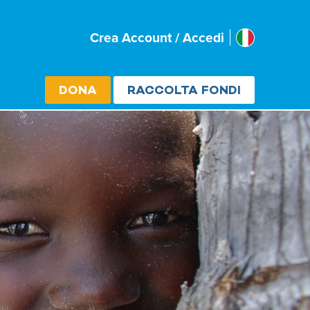
Italia
Crea Account / Accedi
Select cou
DONA
RACCOLTA FONDI