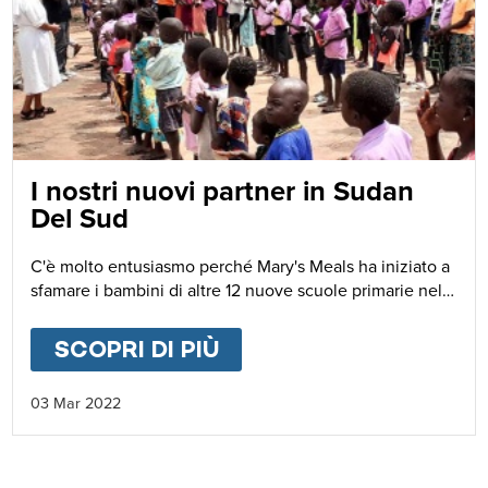
I nostri nuovi partner in Sudan
Del Sud
C'è molto entusiasmo perché Mary's Meals ha iniziato a
sfamare i bambini di altre 12 nuove scuole primarie nella
regione di Wau, nel Sudan Del Sud. Insieme al nostro
nuovo partner MHA (Mary Help Association) altri 5.000
SCOPRI DI PIÙ
ABOUT
I NOSTRI NUOV
bambini riceveranno un pasto giornaliero direttamente
a scuola.
03 Mar 2022