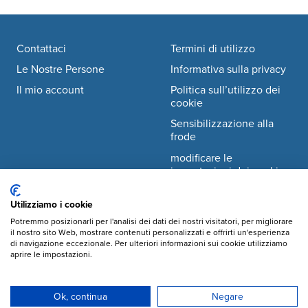
Footer navigation
Contattaci
Termini di utilizzo
Le Nostre Persone
Informativa sulla privacy
Il mio account
Politica sull’utilizzo dei
cookie
Sensibilizzazione alla
frode
modificare le
impostazioni dei cookie
Utilizziamo i cookie
Facebook
© Mary's Meals Italia ODV
company information
Potremmo posizionarli per l'analisi dei dati dei nostri visitatori, per migliorare
il nostro sito Web, mostrare contenuti personalizzati e offrirti un'esperienza
Instagram
di navigazione eccezionale. Per ulteriori informazioni sui cookie utilizziamo
Sede legale:
aprire le impostazioni.
Via Crescenzio 2,
YouTube
00193, Roma
info@marysmeals.it
LinkedIn
Ok, continua
Negare
+39 375 98 60 866