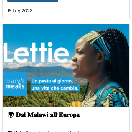
15 Lug 2026
🌍 𝐃𝐚𝐥 𝐌𝐚𝐥𝐚𝐰𝐢 𝐚𝐥𝐥’𝐄𝐮𝐫𝐨𝐩𝐚