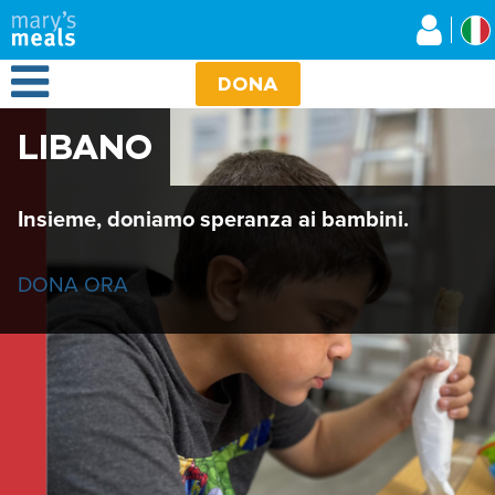
Mary's Meals
Salta
al
contenuto
Open Menu
principale
DONA
LIBANO
Insieme, doniamo speranza ai bambini.
DONA ORA