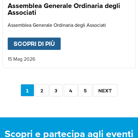
Assemblea Generale Ordinaria degli
Associati
Assemblea Generale Ordinaria degli Associati
SCOPRI DI PIÙ
ABOUT
ASSEMBLEA GENERA
15 Mag 2026
Paginazione
PAGINA
1
PAGINA
2
PAGINA
3
PAGINA
4
PAGINA
5
PAGINA
NEXT
ATTUALE
SUCCESSIVA
Scopri e partecipa agli eventi