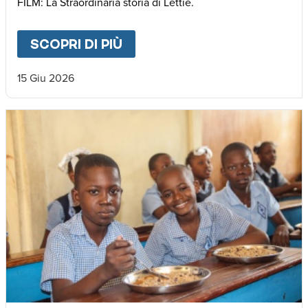
FILM: La Straordinaria storia di Lettie.
SCOPRI DI PIÙ
ABOUT
🌍 𝐃𝐚𝐥 𝐌𝐚𝐥𝐚𝐰𝐢 𝐚𝐥𝐥’𝐄𝐮𝐫𝐨
15 Giu 2026