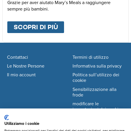
Grazie per aver aiutato Mary’s Meals a raggiungere
sempre più bambini.
SCOPRI DI PIÙ
ABOUT
ALTRE MODALI
Footer navigation
Contattaci
Termini di utilizzo
Le Nostre Persone
Informativa sulla privacy
Il mio account
Politica sull’utilizzo dei
cookie
Sensibilizzazione alla
frode
modificare le
impostazioni dei cookie
Utilizziamo i cookie
Facebook
© Mary's Meals Italia ODV
company information
Potremmo posizionarli per l'analisi dei dati dei nostri visitatori, per migliorare