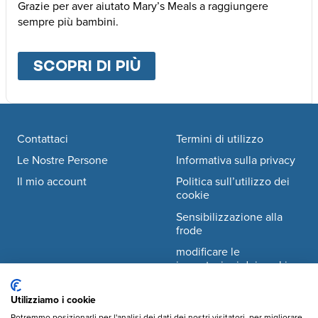
Grazie per aver aiutato Mary’s Meals a raggiungere
sempre più bambini.
SCOPRI DI PIÙ
ABOUT
ALTRE MODALI
Footer navigation
Contattaci
Termini di utilizzo
Le Nostre Persone
Informativa sulla privacy
Il mio account
Politica sull’utilizzo dei
cookie
Sensibilizzazione alla
frode
modificare le
impostazioni dei cookie
Utilizziamo i cookie
Facebook
© Mary's Meals Italia ODV
company information
Potremmo posizionarli per l'analisi dei dati dei nostri visitatori, per migliorare