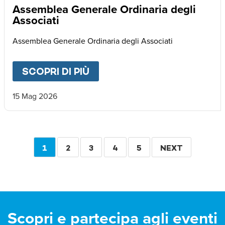
Assemblea Generale Ordinaria degli
Associati
Assemblea Generale Ordinaria degli Associati
SCOPRI DI PIÙ
ABOUT
ASSEMBLEA GENERA
15 Mag 2026
Paginazione
PAGINA
1
PAGINA
2
PAGINA
3
PAGINA
4
PAGINA
5
PAGINA
NEXT
ATTUALE
SUCCESSIVA
Scopri e partecipa agli eventi