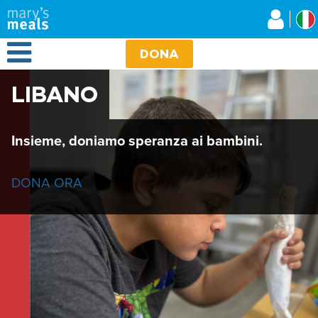
Mary's Meals
Salta
al
contenuto
Open Menu
principale
DONA
LIBANO
Insieme, doniamo speranza ai bambini.
DONA ORA