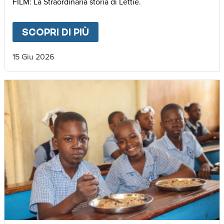
FILM: La Straordinaria storia di Lettie.
SCOPRI DI PIÙ
ABOUT
🌍 𝐃𝐚𝐥 𝐌𝐚𝐥𝐚𝐰𝐢 𝐚𝐥𝐥’𝐄𝐮𝐫𝐨
15 Giu 2026