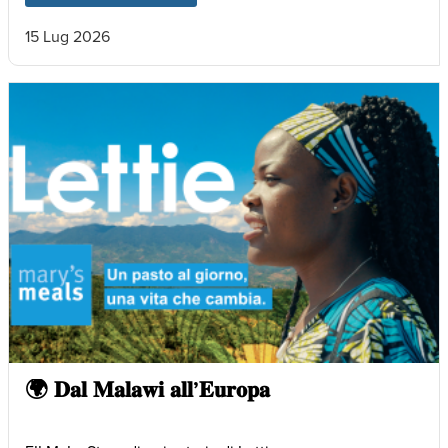
15 Lug 2026
🌍 𝐃𝐚𝐥 𝐌𝐚𝐥𝐚𝐰𝐢 𝐚𝐥𝐥’𝐄𝐮𝐫𝐨𝐩𝐚