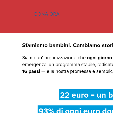
DONA ORA
Sfamiamo bambini. Cambiamo stori
Siamo un' organizzazione che
ogni giorno
emergenza: un programma stabile, radicato
16 paesi
— e la nostra promessa è semplice:
22 euro = un b
93% di ogni euro do