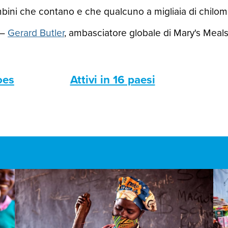
ini che contano e che qualcuno a migliaia di chilomet
—
Gerard Butler
, ambasciatore globale di Mary's Meal
oes
Attivi in 16 paesi