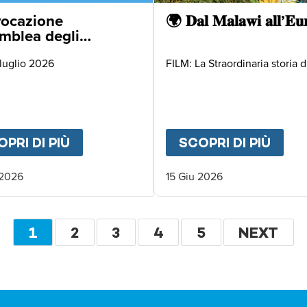
ocazione
🌍 𝐃𝐚𝐥 𝐌𝐚𝐥𝐚𝐰𝐢 𝐚𝐥𝐥’𝐄𝐮
mblea degli
ciati
 luglio 2026
FILM: La Straordinaria storia di
ARATHON 2026
PRI DI PIÙ
ABOUT
CONVOCAZIONE ASSEMBLEA
SCOPRI DI PIÙ
ABO
 2026
15 Giu 2026
Paginazione
PAGINA
1
PAGINA
2
PAGINA
3
PAGINA
4
PAGINA
5
PAGINA
NEXT
ATTUALE
SUCCESS