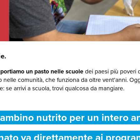
e.
 portiamo un pasto nelle scuole
dei paesi più poveri 
 nelle comunità, che funziona da oltre vent'anni. Og
 se arrivi a scuola, trovi qualcosa da mangiare.
ambino nutrito per un intero a
nato va direttamente ai progra