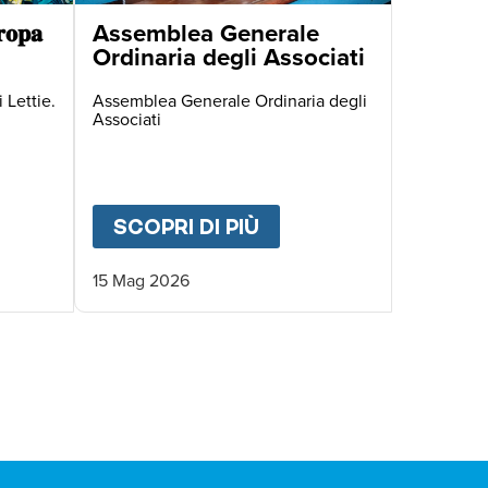
𝐨𝐩𝐚
Assemblea Generale
Ordinaria degli Associati
 Lettie.
Assemblea Generale Ordinaria degli
Associati
 DEGLI ASSOCIATI
UT
🌍 𝐃𝐚𝐥 𝐌𝐚𝐥𝐚𝐰𝐢 𝐚𝐥𝐥’𝐄𝐮𝐫𝐨𝐩𝐚
SCOPRI DI PIÙ
ABOUT
ASSEMBLEA G
15 Mag 2026
IVA