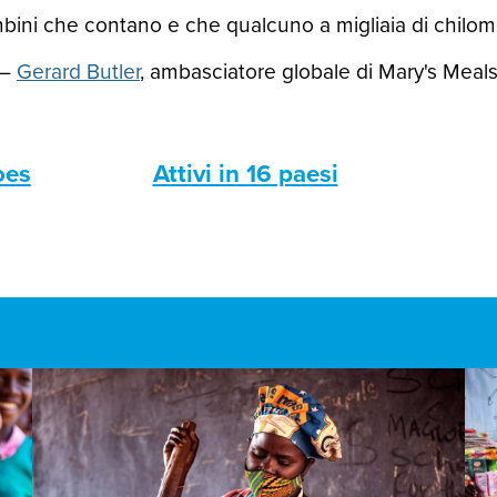
ini che contano e che qualcuno a migliaia di chilomet
—
Gerard Butler
, ambasciatore globale di Mary's Meal
oes
Attivi in 16 paesi