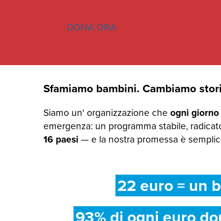
DONA ORA
Sfamiamo bambini. Cambiamo stori
Siamo un' organizzazione che
ogni giorno
emergenza: un programma stabile, radicato
16 paesi
— e la nostra promessa è semplice:
22 euro = un b
93% di ogni euro do