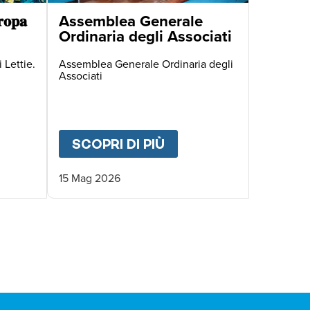
𝐨𝐩𝐚
Assemblea Generale
Ordinaria degli Associati
 Lettie.
Assemblea Generale Ordinaria degli
Associati
 DEGLI ASSOCIATI
UT
🌍 𝐃𝐚𝐥 𝐌𝐚𝐥𝐚𝐰𝐢 𝐚𝐥𝐥’𝐄𝐮𝐫𝐨𝐩𝐚
SCOPRI DI PIÙ
ABOUT
ASSEMBLEA G
15 Mag 2026
IVA