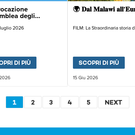
ocazione
🌍 𝐃𝐚𝐥 𝐌𝐚𝐥𝐚𝐰𝐢 𝐚𝐥𝐥’𝐄𝐮
mblea degli
ciati
 luglio 2026
FILM: La Straordinaria storia di
ARATHON 2026
PRI DI PIÙ
ABOUT
CONVOCAZIONE ASSEMBLEA
SCOPRI DI PIÙ
ABO
 2026
15 Giu 2026
Paginazione
PAGINA
1
PAGINA
2
PAGINA
3
PAGINA
4
PAGINA
5
PAGINA
NEXT
ATTUALE
SUCCESS