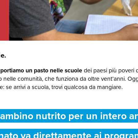
e.
 portiamo un pasto nelle scuole
dei paesi più poveri 
 nelle comunità, che funziona da oltre vent'anni. Og
 se arrivi a scuola, trovi qualcosa da mangiare.
ambino nutrito per un intero a
nato va direttamente ai progra