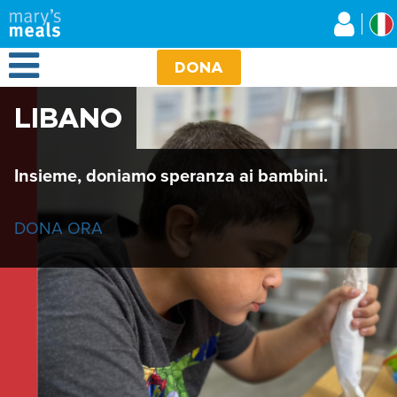
Mary's Meals
Salta
al
contenuto
Open Menu
principale
DONA
LIBANO
Insieme, doniamo speranza ai bambini.
DONA ORA