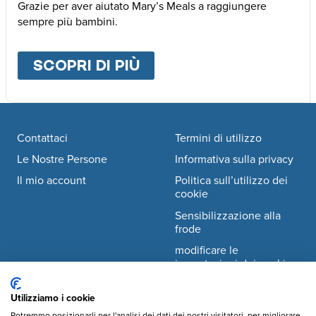
Grazie per aver aiutato Mary’s Meals a raggiungere
sempre più bambini.
SCOPRI DI PIÙ
ABOUT
ALTRE MODALI
Footer navigation
Contattaci
Termini di utilizzo
Le Nostre Persone
Informativa sulla privacy
Il mio account
Politica sull’utilizzo dei
cookie
Sensibilizzazione alla
frode
modificare le
impostazioni dei cookie
Utilizziamo i cookie
Facebook
© Mary's Meals Italia ODV
company information
Potremmo posizionarli per l'analisi dei dati dei nostri visitatori, per migliorare