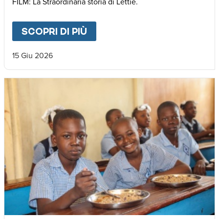
FILM: La Straordinaria storia di Lettie.
SCOPRI DI PIÙ
ABOUT
🌍 𝐃𝐚𝐥 𝐌𝐚𝐥𝐚𝐰𝐢 𝐚𝐥𝐥’𝐄𝐮𝐫𝐨
15 Giu 2026