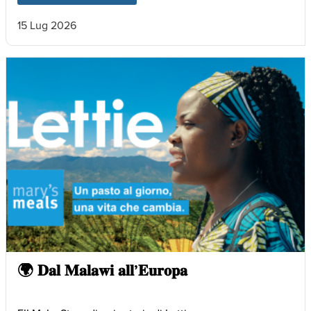
15 Lug 2026
🌍 𝐃𝐚𝐥 𝐌𝐚𝐥𝐚𝐰𝐢 𝐚𝐥𝐥’𝐄𝐮𝐫𝐨𝐩𝐚