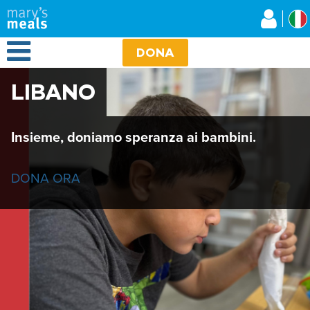
Mary's Meals
Salta
al
contenuto
Open Menu
principale
DONA
LIBANO
Insieme, doniamo speranza ai bambini.
DONA ORA