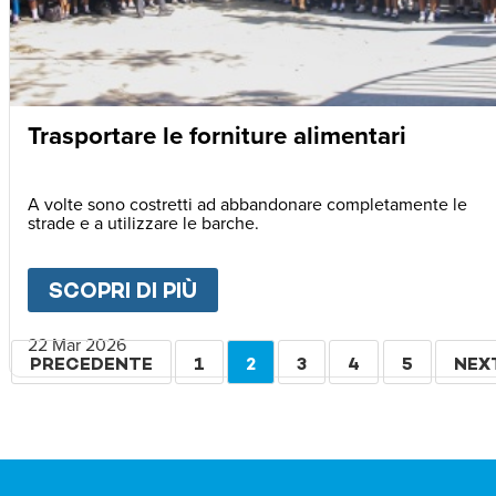
Trasportare le forniture alimentari
A volte sono costretti ad abbandonare completamente le
strade e a utilizzare le barche.
SCOPRI DI PIÙ
ABOUT
TRASPORTARE LE F
22 Mar 2026
Paginazione
PAGINA
PRECEDENTE
PAGINA
1
PAGINA
2
PAGINA
3
PAGINA
4
PAGINA
5
PAG
NEX
PRECEDENTE
ATTUALE
SUC