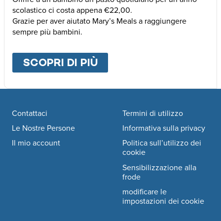
scolastico ci costa appena €22,00.
Grazie per aver aiutato Mary’s Meals a raggiungere
sempre più bambini.
SCOPRI DI PIÙ
ABOUT
ALTRE MODALI
Footer navigation
Contattaci
Termini di utilizzo
Le Nostre Persone
Informativa sulla privacy
Il mio account
Politica sull’utilizzo dei
cookie
Sensibilizzazione alla
frode
modificare le
impostazioni dei cookie