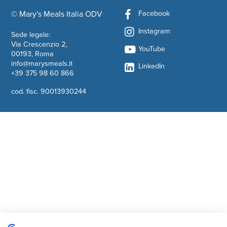
Facebook
© Mary's Meals Italia ODV
company information
Instagram
Sede legale:
Via Crescenzio 2,
YouTube
00193, Roma
info@marysmeals.it
LinkedIn
+39 375 98 60 866
cod. fisc. 90013930244