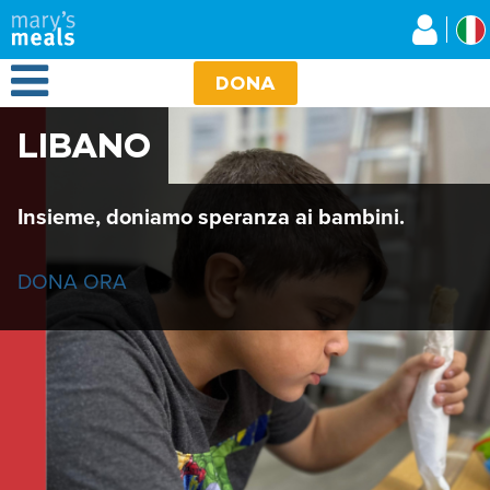
Mary's Meals
Salta
al
contenuto
Open Menu
principale
DONA
LIBANO
Insieme, doniamo speranza ai bambini.
DONA ORA