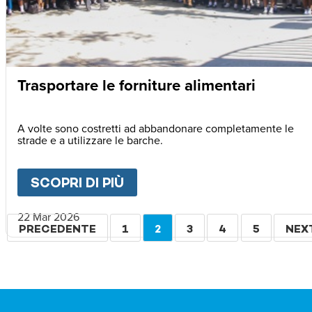
Trasportare le forniture alimentari
A volte sono costretti ad abbandonare completamente le
strade e a utilizzare le barche.
SCOPRI DI PIÙ
ABOUT
TRASPORTARE LE F
22 Mar 2026
Paginazione
PAGINA
PRECEDENTE
PAGINA
1
PAGINA
2
PAGINA
3
PAGINA
4
PAGINA
5
PAG
NEX
PRECEDENTE
ATTUALE
SUC