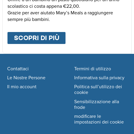
scolastico ci costa appena €22,00.
Grazie per aver aiutato Mary’s Meals a raggiungere
sempre più bambini.
SCOPRI DI PIÙ
ABOUT
ALTRE MODALI
Footer navigation
Contattaci
Termini di utilizzo
Le Nostre Persone
Informativa sulla privacy
Il mio account
Politica sull’utilizzo dei
cookie
Sensibilizzazione alla
frode
modificare le
impostazioni dei cookie