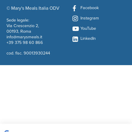
Facebook
© Mary's Meals Italia ODV
company information
Instagram
Sede legale:
Via Crescenzio 2,
YouTube
00193, Roma
info@marysmeals.it
LinkedIn
+39 375 98 60 866
cod. fisc. 90013930244