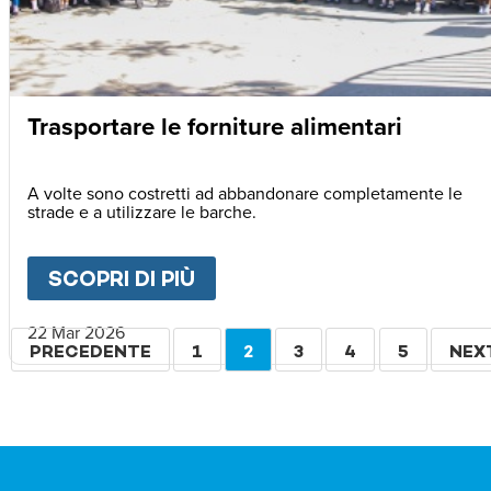
Trasportare le forniture alimentari
A volte sono costretti ad abbandonare completamente le
strade e a utilizzare le barche.
SCOPRI DI PIÙ
ABOUT
TRASPORTARE LE F
22 Mar 2026
Paginazione
PAGINA
PRECEDENTE
PAGINA
1
PAGINA
2
PAGINA
3
PAGINA
4
PAGINA
5
PAG
NEX
PRECEDENTE
ATTUALE
SUC