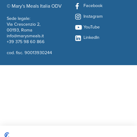
Facebook
© Mary's Meals Italia ODV
company information
Instagram
Sede legale:
Via Crescenzio 2,
YouTube
00193, Roma
info@marysmeals.it
LinkedIn
+39 375 98 60 866
cod. fisc. 90013930244