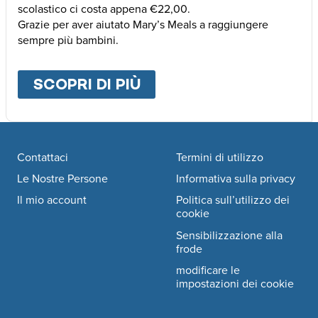
scolastico ci costa appena €22,00.
Grazie per aver aiutato Mary’s Meals a raggiungere
sempre più bambini.
SCOPRI DI PIÙ
ABOUT
ALTRE MODALI
Footer navigation
Contattaci
Termini di utilizzo
Le Nostre Persone
Informativa sulla privacy
Il mio account
Politica sull’utilizzo dei
cookie
Sensibilizzazione alla
frode
modificare le
impostazioni dei cookie