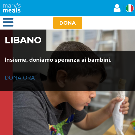
Mary's Meals
Salta
al
contenuto
Open Menu
principale
DONA
LIBANO
Insieme, doniamo speranza ai bambini.
DONA ORA