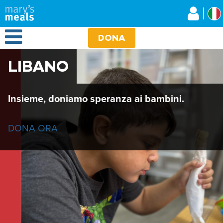
Mary's Meals
Salta
al
contenuto
Open Menu
principale
DONA
LIBANO
Insieme, doniamo speranza ai bambini.
DONA ORA