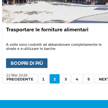
Trasportare le forniture alimentari
A volte sono costretti ad abbandonare completamente le
strade e a utilizzare le barche.
SCOPRI DI PIÙ
ABOUT
TRASPORTARE LE F
22 Mar 2026
Paginazione
PAGINA
PRECEDENTE
PAGINA
1
PAGINA
2
PAGINA
3
PAGINA
4
PAGINA
5
PAG
NEX
PRECEDENTE
ATTUALE
SUC