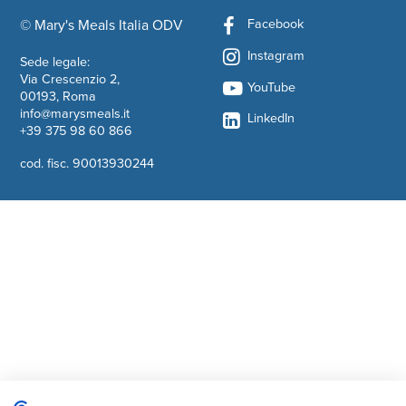
Facebook
© Mary's Meals Italia ODV
company information
Instagram
Sede legale:
Via Crescenzio 2,
YouTube
00193, Roma
info@marysmeals.it
LinkedIn
+39 375 98 60 866
cod. fisc. 90013930244