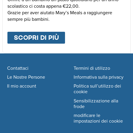
scolastico ci costa appena €22,00.
Grazie per aver aiutato Mary’s Meals a raggiungere
sempre più bambini.
SCOPRI DI PIÙ
ABOUT
ALTRE MODALI
Footer navigation
Contattaci
Termini di utilizzo
Le Nostre Persone
Informativa sulla privacy
Il mio account
Politica sull’utilizzo dei
cookie
Sensibilizzazione alla
frode
modificare le
impostazioni dei cookie