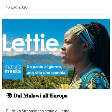
15 Lug 2026
🌍 𝐃𝐚𝐥 𝐌𝐚𝐥𝐚𝐰𝐢 𝐚𝐥𝐥’𝐄𝐮𝐫𝐨𝐩𝐚
FILM: La Straordinaria storia di Lettie.