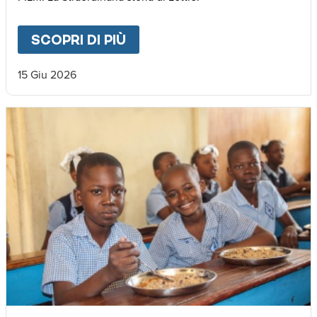
SCOPRI DI PIÙ
ABOUT
🌍 𝐃𝐚𝐥 𝐌𝐚𝐥𝐚𝐰𝐢 𝐚𝐥𝐥’𝐄𝐮𝐫𝐨
15 Giu 2026