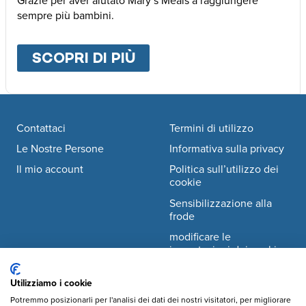
Grazie per aver aiutato Mary’s Meals a raggiungere
sempre più bambini.
SCOPRI DI PIÙ
ABOUT
ALTRE MODALI
Footer navigation
Contattaci
Termini di utilizzo
Le Nostre Persone
Informativa sulla privacy
Il mio account
Politica sull’utilizzo dei
cookie
Sensibilizzazione alla
frode
modificare le
impostazioni dei cookie
Utilizziamo i cookie
Facebook
© Mary's Meals Italia ODV
company information
Potremmo posizionarli per l'analisi dei dati dei nostri visitatori, per migliorare