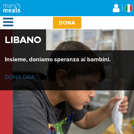
Mary's Meals
Salta
al
contenuto
Open Menu
principale
DONA
LIBANO
Insieme, doniamo speranza ai bambini.
DONA ORA