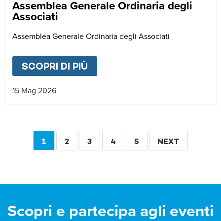
Assemblea Generale Ordinaria degli
Associati
Assemblea Generale Ordinaria degli Associati
SCOPRI DI PIÙ
ABOUT
ASSEMBLEA GENERA
15 Mag 2026
Paginazione
PAGINA
1
PAGINA
2
PAGINA
3
PAGINA
4
PAGINA
5
PAGINA
NEXT
ATTUALE
SUCCESSIVA
Scopri e partecipa agli eventi