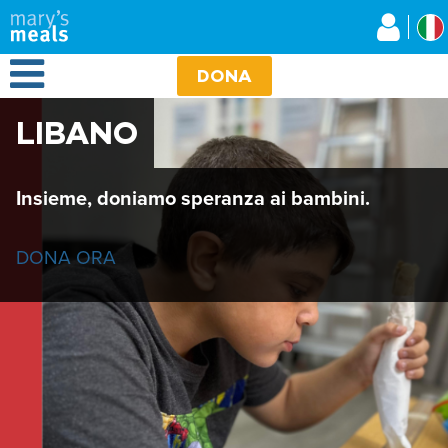
Mary's Meals
Salta
al
contenuto
Open Menu
principale
DONA
LIBANO
Insieme, doniamo speranza ai bambini.
DONA ORA