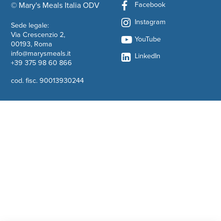
Facebook
© Mary's Meals Italia ODV
company information
Instagram
Sede legale:
Via Crescenzio 2,
YouTube
00193, Roma
info@marysmeals.it
LinkedIn
+39 375 98 60 866
cod. fisc. 90013930244