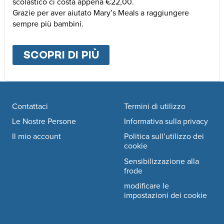
scolastico ci costa appena €22,00.
Grazie per aver aiutato Mary’s Meals a raggiungere
sempre più bambini.
SCOPRI DI PIÙ
ABOUT
ALTRE MODALI
Footer navigation
Contattaci
Termini di utilizzo
Le Nostre Persone
Informativa sulla privacy
Il mio account
Politica sull’utilizzo dei
cookie
Sensibilizzazione alla
frode
modificare le
impostazioni dei cookie