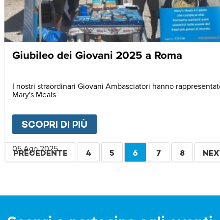
Giubileo dei Giovani 2025 a Roma
I nostri straordinari Giovani Ambasciatori hanno rappresenta
Mary's Meals
SCOPRI DI PIÙ
ABOUT
GIUBILEO DEI GIOV
Paginazione
05 Ago 2025
PAGINA
PRECEDENTE
PAGINA
4
PAGINA
5
PAGINA
6
PAGINA
7
PAGINA
8
PAG
NEX
PRECEDENTE
ATTUALE
SUC