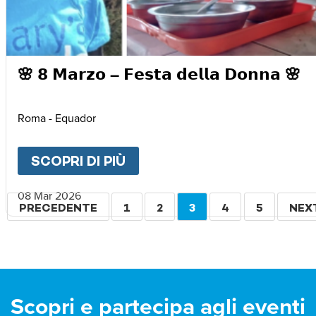
🌸 𝟴 𝗠𝗮𝗿𝘇𝗼 – 𝗙𝗲𝘀𝘁𝗮 𝗱𝗲𝗹𝗹𝗮 𝗗𝗼𝗻𝗻𝗮 🌸
Roma - Equador
SCOPRI DI PIÙ
ABOUT
🌸 𝟴 𝗠𝗮𝗿𝘇𝗼 – 𝗙𝗲𝘀𝘁𝗮
08 Mar 2026
Paginazione
PAGINA
PRECEDENTE
PAGINA
1
PAGINA
2
PAGINA
3
PAGINA
4
PAGINA
5
PAG
NEX
PRECEDENTE
ATTUALE
SUC
Scopri e partecipa agli eventi