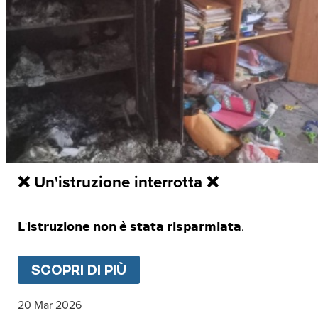
❌ Un'istruzione interrotta ❌
𝗟'𝗶𝘀𝘁𝗿𝘂𝘇𝗶𝗼𝗻𝗲 𝗻𝗼𝗻 𝗲̀ 𝘀𝘁𝗮𝘁𝗮 𝗿𝗶𝘀𝗽𝗮𝗿𝗺𝗶𝗮𝘁𝗮.
SCOPRI DI PIÙ
ABOUT
❌ UN'ISTRUZIONE 
20 Mar 2026