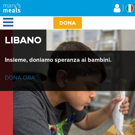
Mary's Meals
Salta
al
contenuto
Open Menu
principale
DONA
LIBANO
Insieme, doniamo speranza ai bambini.
DONA ORA