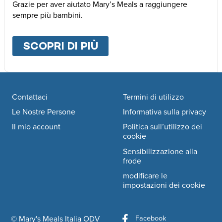
Grazie per aver aiutato Mary’s Meals a raggiungere
sempre più bambini.
SCOPRI DI PIÙ
ABOUT
ALTRE MODALI
Footer navigation
Contattaci
Termini di utilizzo
Le Nostre Persone
Informativa sulla privacy
Il mio account
Politica sull’utilizzo dei
cookie
Sensibilizzazione alla
frode
modificare le
impostazioni dei cookie
Facebook
© Mary's Meals Italia ODV
company information