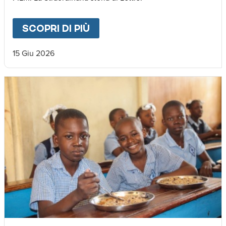
SCOPRI DI PIÙ
ABOUT
🌍 𝐃𝐚𝐥 𝐌𝐚𝐥𝐚𝐰𝐢 𝐚𝐥𝐥’𝐄𝐮𝐫𝐨
15 Giu 2026