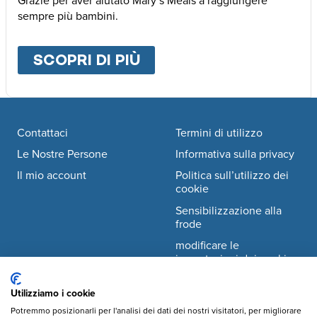
Grazie per aver aiutato Mary’s Meals a raggiungere
sempre più bambini.
SCOPRI DI PIÙ
ABOUT
ALTRE MODALI
Footer navigation
Contattaci
Termini di utilizzo
Le Nostre Persone
Informativa sulla privacy
Il mio account
Politica sull’utilizzo dei
cookie
Sensibilizzazione alla
frode
modificare le
impostazioni dei cookie
Utilizziamo i cookie
Facebook
© Mary's Meals Italia ODV
company information
Potremmo posizionarli per l'analisi dei dati dei nostri visitatori, per migliorare