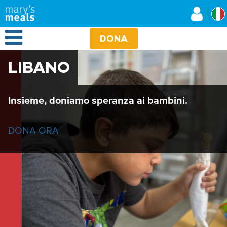
Mary's Meals
Salta
al
contenuto
Open Menu
principale
DONA
LIBANO
Insieme, doniamo speranza ai bambini.
DONA ORA