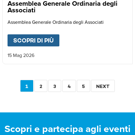
Assemblea Generale Ordinaria degli
Associati
Assemblea Generale Ordinaria degli Associati
SCOPRI DI PIÙ
ABOUT
ASSEMBLEA GENERA
15 Mag 2026
Paginazione
PAGINA
1
PAGINA
2
PAGINA
3
PAGINA
4
PAGINA
5
PAGINA
NEXT
ATTUALE
SUCCESSIVA
Scopri e partecipa agli eventi