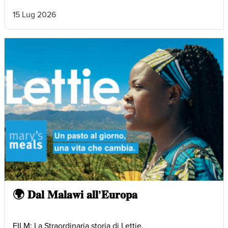
15 Lug 2026
🌍 𝐃𝐚𝐥 𝐌𝐚𝐥𝐚𝐰𝐢 𝐚𝐥𝐥’𝐄𝐮𝐫𝐨𝐩𝐚
FILM: La Straordinaria storia di Lettie.