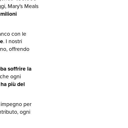
ggi, Mary’s Meals
 milioni
ianco con le
re
. I nostri
no, offrendo
a soffrire la
: che ogni
 ha più del
ro impegno per
tributo, ogni