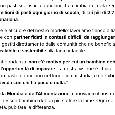
on pasti scolastici quotidiani che cambiano la vita. O
 milioni di pasti ogni giorno di scuola
, di cui più di
2,7
sahariana
.
e è al cuore del nostro modello: lavoriamo fianco a f
e con
partner fidati in contesti difficili da raggiunge
gestiti direttamente dalle comunità che ne beneficia
calabile e sostenibile
alla fame infantile.
 abbondanza,
non c’è motivo per cui un bambino debb
l’opportunità di imparare
. La nostra visione è chiara
un pasto quotidiano nel luogo in cui studia, e che
chi
ivida con chi ha poco o nulla.”
ata Mondiale dell’Alimentazione
, rinnoviamo il nost
 nessun bambino debba più soffrire la fame. Ogni con
età, può fare la differenza.