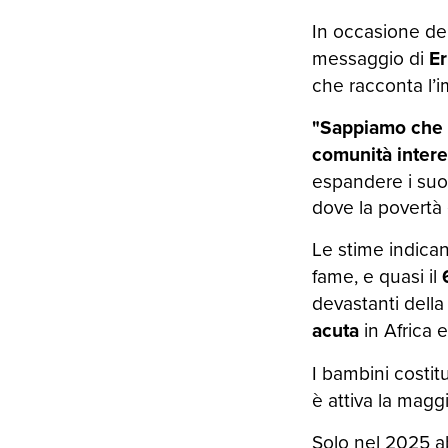
In occasione de
messaggio di
Er
che racconta l’i
"Sappiamo che ga
comunità intere
espandere i suo
dove la povertà 
Le stime indica
fame, e quasi il
devastanti della
acuta
in Africa e
I bambini costit
è attiva la magg
Solo nel 2025 a