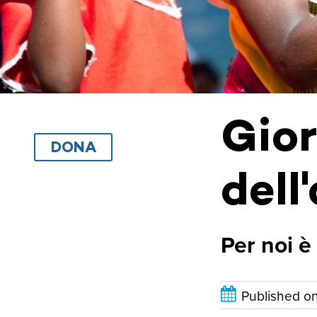
Gio
DONA
dell
Per noi è
Published o