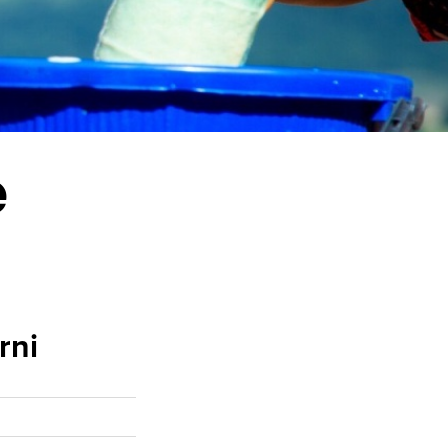
e
rni