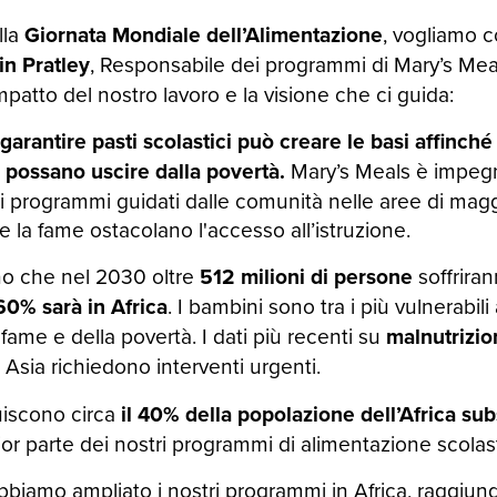
lla
Giornata Mondiale dell’Alimentazione
, vogliamo c
in Pratley
, Responsabile dei programmi di Mary’s Meal
mpatto del nostro lavoro e la visione che ci guida:
rantire pasti scolastici può creare le basi affinché
 possano uscire dalla povertà.
Mary’s Meals è impeg
i programmi guidati dalle comunità nelle aree di mag
e la fame ostacolano l'accesso all’istruzione.
no che nel 2030 oltre
512 milioni di persone
soffriran
60% sarà in Africa
. I bambini sono tra i più vulnerabili a
 fame e della povertà. I dati più recenti su
malnutrizio
 Asia richiedono interventi urgenti.
uiscono circa
il 40% della popolazione dell’Africa su
ior parte dei nostri programmi di alimentazione scolas
bbiamo ampliato i nostri programmi in Africa, raggiu