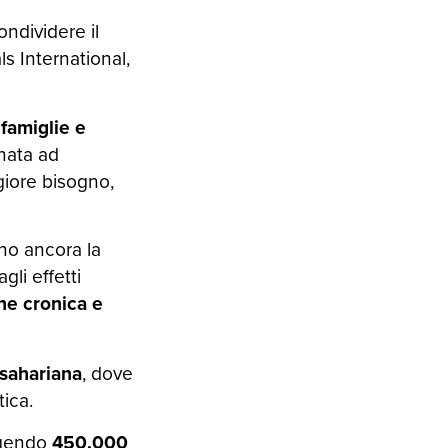
ondividere il
s International,
 famiglie e
nata ad
giore bisogno,
no ancora la
gli effetti
ne cronica e
bsahariana
, dove
tica.
ngendo
450.000