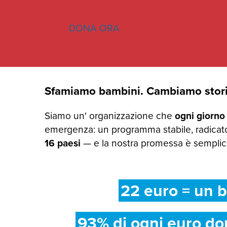
DONA ORA
Sfamiamo bambini. Cambiamo stori
Siamo un' organizzazione che
ogni giorno
emergenza: un programma stabile, radicato
16 paesi
— e la nostra promessa è semplice:
22 euro = un b
93% di ogni euro do