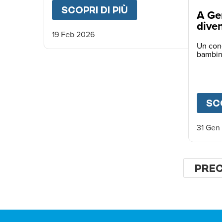
SCOPRI DI PIÙ
ABOUT
RICE FOR A
A Ge
dive
19 Feb 2026
Un conc
bambin
SCO
31 Gen
Pagina
PAGI
PRE
PRE