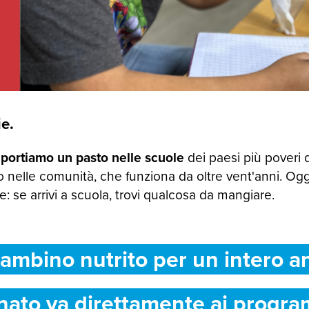
e.
 portiamo un pasto nelle scuole
dei paesi più poveri 
 nelle comunità, che funziona da oltre vent'anni. Og
 se arrivi a scuola, trovi qualcosa da mangiare.
ambino nutrito per un intero a
nato va direttamente ai progra