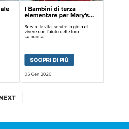
nale
I Bambini di terza
elementare per Mary's
Meals.
Servire la vita, servire la gioia di
vivere con l'aiuto delle loro
comunità.
ENTA SPERANZA.
UT
GIORNATA INTERNAZIONALE DELL'EDUCAZI
SCOPRI DI PIÙ
ABOUT
I BAMBINI DI
06 Gen 2026
NA
PAGINA
NEXT
SUCCESSIVA