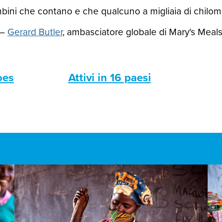
ini che contano e che qualcuno a migliaia di chilomet
—
Gerard Butler
, ambasciatore globale di Mary's Meal
oes
Attivi in 16 paesi