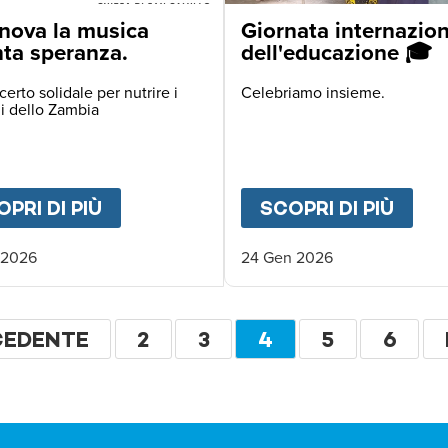
FRICA
nova la musica
Giornata internazio
nta speranza.
dell'educazione 🎓
erto solidale per nutrire i
Celebriamo insieme.
i dello Zambia
PRI DI PIÙ
ABOUT
A GENOVA LA MUSICA DIV
SCOPRI DI PIÙ
ABO
 2026
24 Gen 2026
zione
NA
CEDENTE
PAGINA
2
PAGINA
3
PAGINA
4
PAGINA
5
PAGI
6
CEDENTE
ATTUALE