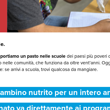
e.
 portiamo un pasto nelle scuole
dei paesi più poveri 
 nelle comunità, che funziona da oltre vent'anni. Og
 se arrivi a scuola, trovi qualcosa da mangiare.
ambino nutrito per un intero a
nato va direttamente ai progra