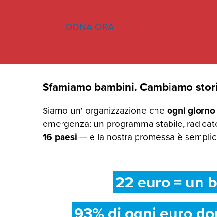
DONA ORA
Sfamiamo bambini. Cambiamo stori
Siamo un' organizzazione che
ogni giorno
emergenza: un programma stabile, radicato
16 paesi
— e la nostra promessa è semplice:
22 euro = un b
93% di ogni euro do