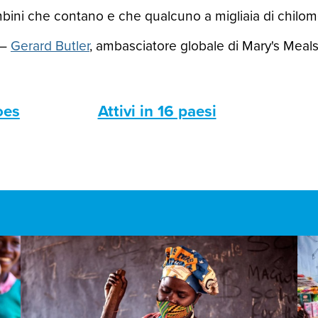
ini che contano e che qualcuno a migliaia di chilomet
—
Gerard Butler
, ambasciatore globale di Mary's Meal
oes
Attivi in 16 paesi