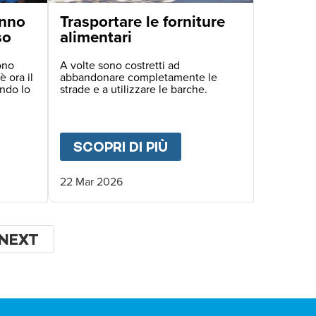
anno
Trasportare le forniture
so
alimentari
ono
A volte sono costretti ad
è ora il
abbandonare completamente le
ando lo
strade e a utilizzare le barche.
E DI OGGI
ONDATORE.
UT
I BAMBINI DI HAITI HANNO BISOGNO DI NOI
SCOPRI DI PIÙ
ABOUT
TRASPORTARE
22 Mar 2026
NA
PAGINA
NEXT
SUCCESSIVA