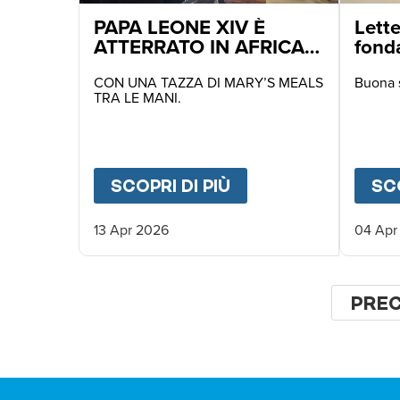
PAPA LEONE XIV È
Lette
ATTERRATO IN AFRICA
fond
NELLE PRIME ORE DI
OGGI
CON UNA TAZZA DI MARY’S MEALS
Buona 
TRA LE MANI.
SCOPRI DI PIÙ
ABOUT
PAPA LEONE
SCO
13 Apr 2026
04 Apr
Pagina
PAG
PRE
PRE