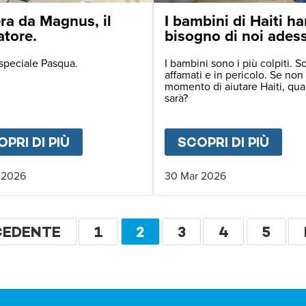
ra da Magnus, il
I bambini di Haiti h
atore.
bisogno di noi ades
speciale Pasqua.
I bambini sono i più colpiti. S
affamati e in pericolo. Se non 
momento di aiutare Haiti, qu
sarà?
 XIV È ATTERRATO IN AFRICA NELLE PRIME OR
PRI DI PIÙ
ABOUT
LETTERA DA MAGNUS, IL F
SCOPRI DI PIÙ
ABO
 2026
30 Mar 2026
zione
INA
CEDENTE
PAGINA
1
PAGINA
2
PAGINA
3
PAGINA
4
PAGI
5
CEDENTE
ATTUALE