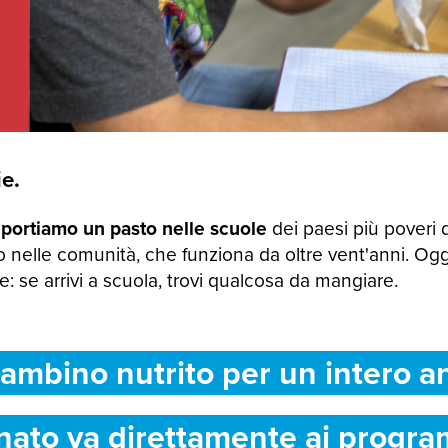
e.
 portiamo un pasto nelle scuole
dei paesi più poveri 
 nelle comunità, che funziona da oltre vent'anni. Og
 se arrivi a scuola, trovi qualcosa da mangiare.
ambino nutrito per un intero a
nato va direttamente ai progra