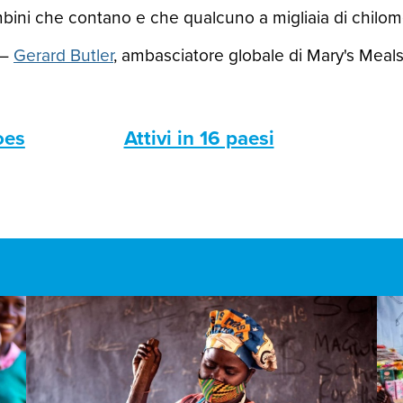
ini che contano e che qualcuno a migliaia di chilomet
—
Gerard Butler
, ambasciatore globale di Mary's Meal
oes
Attivi in 16 paesi