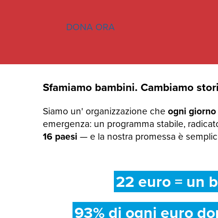
DONA ORA
Sfamiamo bambini. Cambiamo stori
Siamo un' organizzazione che
ogni giorno
emergenza: un programma stabile, radicato
16 paesi
— e la nostra promessa è semplice:
22 euro = un b
93% di ogni euro do