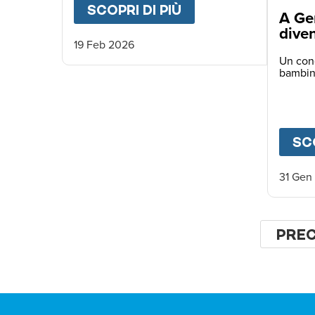
SCOPRI DI PIÙ
ABOUT
RICE FOR A
A Ge
dive
19 Feb 2026
Un conc
bambin
SCO
31 Gen
Pagina
PAGI
PRE
PRE