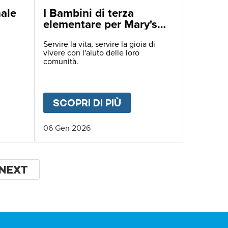
nale
I Bambini di terza
elementare per Mary's
Meals.
Servire la vita, servire la gioia di
vivere con l'aiuto delle loro
comunità.
ENTA SPERANZA.
UT
GIORNATA INTERNAZIONALE DELL'EDUCAZI
SCOPRI DI PIÙ
ABOUT
I BAMBINI DI
06 Gen 2026
NA
PAGINA
NEXT
SUCCESSIVA