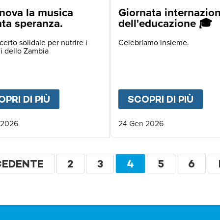
FRICA
nova la musica
Giornata internazio
nta speranza.
dell'educazione 🎓
erto solidale per nutrire i
Celebriamo insieme.
i dello Zambia
PRI DI PIÙ
ABOUT
A GENOVA LA MUSICA DIV
SCOPRI DI PIÙ
ABO
 2026
24 Gen 2026
zione
NA
CEDENTE
PAGINA
2
PAGINA
3
PAGINA
4
PAGINA
5
PAGI
6
CEDENTE
ATTUALE