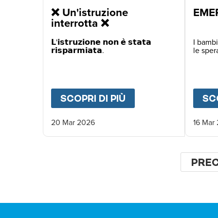
❌ Un'istruzione
EME
interrotta ❌
𝗟'𝗶𝘀𝘁𝗿𝘂𝘇𝗶𝗼𝗻𝗲 𝗻𝗼𝗻 𝗲̀ 𝘀𝘁𝗮𝘁𝗮
I bambi
𝗿𝗶𝘀𝗽𝗮𝗿𝗺𝗶𝗮𝘁𝗮.
le sper
SCOPRI DI PIÙ
ABOUT
❌ UN'ISTR
SCO
20 Mar 2026
16 Mar
Pagina
PAG
PRE
PRE