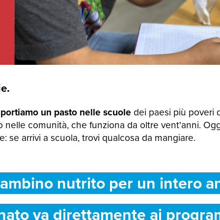
e.
 portiamo un pasto nelle scuole
dei paesi più poveri 
 nelle comunità, che funziona da oltre vent'anni. Og
 se arrivi a scuola, trovi qualcosa da mangiare.
ambino nutrito per un intero a
nato va direttamente ai progra