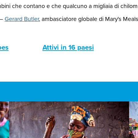
ini che contano e che qualcuno a migliaia di chilomet
—
Gerard Butler
, ambasciatore globale di Mary's Meal
oes
Attivi in 16 paesi