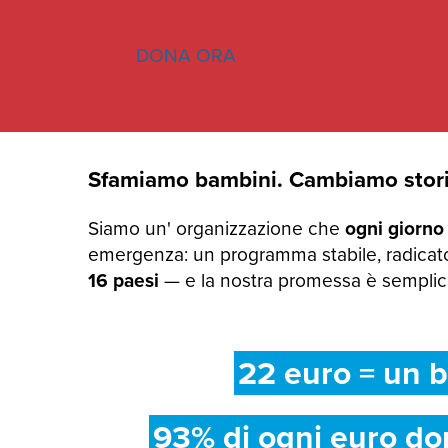
DONA ORA
Sfamiamo bambini. Cambiamo stori
Siamo un' organizzazione che
ogni giorno
emergenza: un programma stabile, radicato
16 paesi
— e la nostra promessa è semplice:
22 euro = un b
93% di ogni euro do