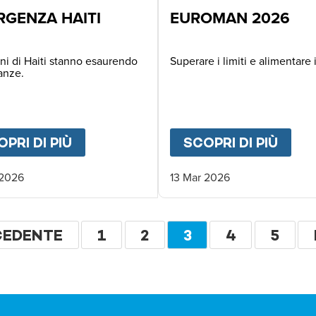
RGENZA HAITI
EUROMAN 2026
ni di Haiti stanno esaurendo
Superare i limiti e alimentare i
anze.
UZIONE INTERROTTA ❌
PRI DI PIÙ
ABOUT
EMERGENZA HAITI
SCOPRI DI PIÙ
ABO
 2026
13 Mar 2026
zione
INA
CEDENTE
PAGINA
1
PAGINA
2
PAGINA
3
PAGINA
4
PAGI
5
CEDENTE
ATTUALE