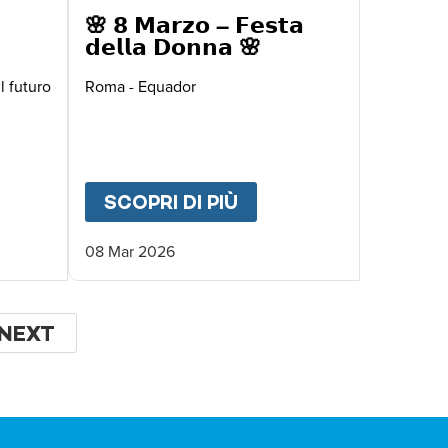
🌸 𝟴 𝗠𝗮𝗿𝘇𝗼 – 𝗙𝗲𝘀𝘁𝗮
𝗱𝗲𝗹𝗹𝗮 𝗗𝗼𝗻𝗻𝗮 🌸
l futuro
Roma - Equador
UT
EUROMAN 2026
SCOPRI DI PIÙ
ABOUT
🌸 𝟴 𝗠𝗮𝗿𝘇𝗼 – 
08 Mar 2026
NA
PAGINA
NEXT
SUCCESSIVA