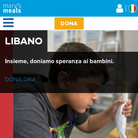
Mary's Meals
Salta
al
contenuto
Open Menu
principale
DONA
LIBANO
Insieme, doniamo speranza ai bambini.
DONA ORA