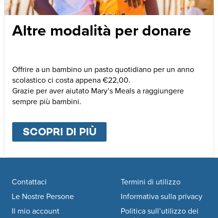
Altre modalità per donare
Offrire a un bambino un pasto quotidiano per un anno
scolastico ci costa appena €22,00.
Grazie per aver aiutato Mary’s Meals a raggiungere
sempre più bambini.
SCOPRI DI PIÙ
ABOUT
ALTRE MODALI
Footer navigation
Contattaci
Termini di utilizzo
Le Nostre Persone
Informativa sulla privacy
Il mio account
Politica sull’utilizzo dei