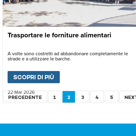
Trasportare le forniture alimentari
A volte sono costretti ad abbandonare completamente le
strade e a utilizzare le barche.
SCOPRI DI PIÙ
ABOUT
TRASPORTARE LE F
22 Mar 2026
Paginazione
PAGINA
PRECEDENTE
PAGINA
1
PAGINA
2
PAGINA
3
PAGINA
4
PAGINA
5
PAG
NEX
PRECEDENTE
ATTUALE
SUC