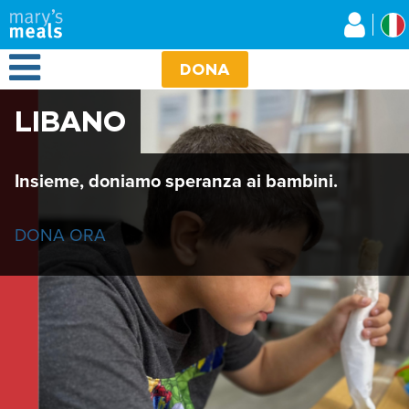
Mary's Meals
Salta
al
contenuto
Open Menu
principale
DONA
LIBANO
Insieme, doniamo speranza ai bambini.
DONA ORA