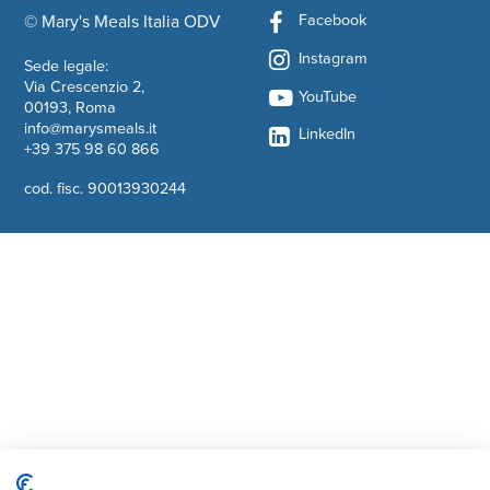
Facebook
© Mary's Meals Italia ODV
company information
Instagram
Sede legale:
Via Crescenzio 2,
YouTube
00193, Roma
info@marysmeals.it
LinkedIn
+39 375 98 60 866
cod. fisc. 90013930244