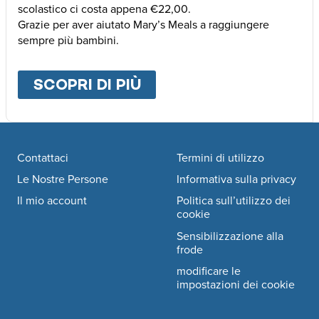
scolastico ci costa appena €22,00.
Grazie per aver aiutato Mary’s Meals a raggiungere
sempre più bambini.
SCOPRI DI PIÙ
ABOUT
ALTRE MODALI
Footer navigation
Contattaci
Termini di utilizzo
Le Nostre Persone
Informativa sulla privacy
Il mio account
Politica sull’utilizzo dei
cookie
Sensibilizzazione alla
frode
modificare le
impostazioni dei cookie