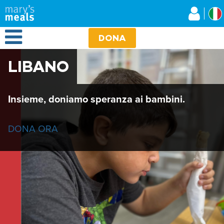
Mary's Meals
Salta
al
contenuto
Open Menu
principale
DONA
LIBANO
Insieme, doniamo speranza ai bambini.
DONA ORA