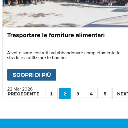
Trasportare le forniture alimentari
A volte sono costretti ad abbandonare completamente le
strade e a utilizzare le barche.
SCOPRI DI PIÙ
ABOUT
TRASPORTARE LE F
22 Mar 2026
Paginazione
PAGINA
PRECEDENTE
PAGINA
1
PAGINA
2
PAGINA
3
PAGINA
4
PAGINA
5
PAG
NEX
PRECEDENTE
ATTUALE
SUC