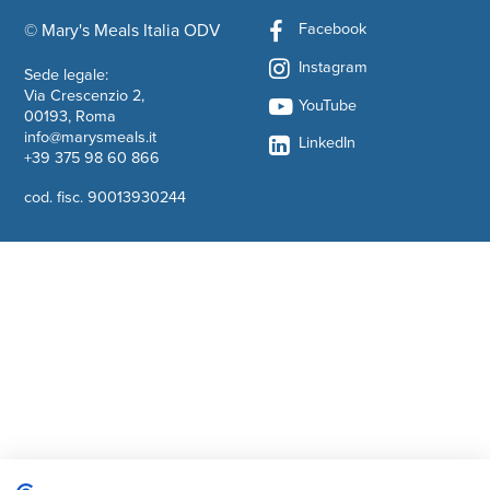
Facebook
© Mary's Meals Italia ODV
company information
Instagram
Sede legale:
Via Crescenzio 2,
YouTube
00193, Roma
info@marysmeals.it
LinkedIn
+39 375 98 60 866
cod. fisc. 90013930244