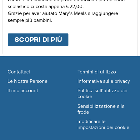
scolastico ci costa appena €22,00.
Grazie per aver aiutato Mary’s Meals a raggiungere
sempre più bambini.
SCOPRI DI PIÙ
ABOUT
ALTRE MODALI
Footer navigation
Contattaci
Termini di utilizzo
Le Nostre Persone
Informativa sulla privacy
Il mio account
Politica sull’utilizzo dei
cookie
Sensibilizzazione alla
frode
modificare le
impostazioni dei cookie