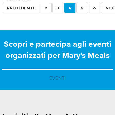
Paginazione
PAGINA
PRECEDENTE
PAGINA
2
PAGINA
3
PAGINA
4
PAGINA
5
PAGINA
6
PAG
NEX
PRECEDENTE
ATTUALE
SUC
Scopri e partecipa agli eventi
organizzati per Mary's Meals
EVENTI