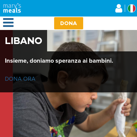
Mary's Meals
Salta
al
contenuto
Open Menu
principale
DONA
LIBANO
Insieme, doniamo speranza ai bambini.
DONA ORA