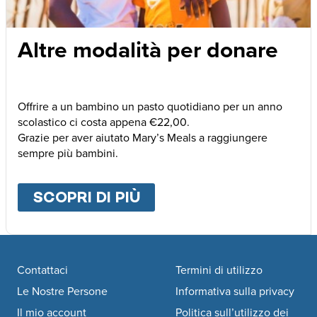
Altre modalità per donare
Offrire a un bambino un pasto quotidiano per un anno
scolastico ci costa appena €22,00.
Grazie per aver aiutato Mary’s Meals a raggiungere
sempre più bambini.
SCOPRI DI PIÙ
ABOUT
ALTRE MODALI
Footer navigation
Contattaci
Termini di utilizzo
Le Nostre Persone
Informativa sulla privacy
Il mio account
Politica sull’utilizzo dei