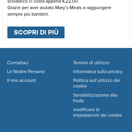
scolastico ci costa appena €22,00.
Grazie per aver aiutato Mary’s Meals a raggiungere
sempre più bambini.
SCOPRI DI PIÙ
ABOUT
ALTRE MODALI
Footer navigation
Contattaci
Termini di utilizzo
Le Nostre Persone
Informativa sulla privacy
Il mio account
Politica sull’utilizzo dei
cookie
Sensibilizzazione alla
frode
modificare le
impostazioni dei cookie