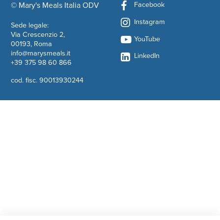
Facebook
© Mary's Meals Italia ODV
company information
Instagram
Sede legale:
Via Crescenzio 2,
YouTube
00193, Roma
info@marysmeals.it
LinkedIn
+39 375 98 60 866
cod. fisc. 90013930244