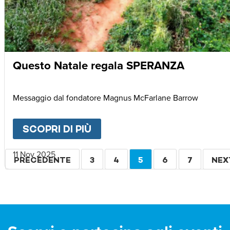
Questo Natale regala SPERANZA
Messaggio dal fondatore Magnus McFarlane Barrow
SCOPRI DI PIÙ
ABOUT
QUESTO NATALE R
Paginazione
11 Nov 2025
PAGINA
PRECEDENTE
PAGINA
3
PAGINA
4
PAGINA
5
PAGINA
6
PAGINA
7
PAG
NEX
PRECEDENTE
ATTUALE
SUC