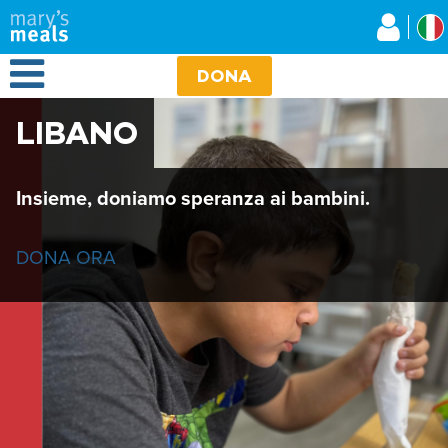
Mary's Meals
Salta
al
contenuto
Open Menu
principale
DONA
LIBANO
Insieme, doniamo speranza ai bambini.
DONA ORA