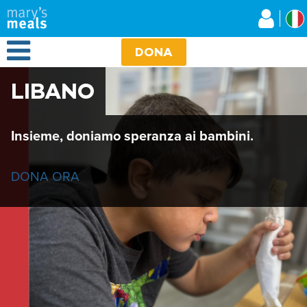
Mary's Meals
Salta
al
contenuto
Open Menu
principale
DONA
LIBANO
Insieme, doniamo speranza ai bambini.
DONA ORA