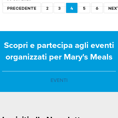
Paginazione
PAGINA
PRECEDENTE
PAGINA
2
PAGINA
3
PAGINA
4
PAGINA
5
PAGINA
6
PAG
NEX
PRECEDENTE
ATTUALE
SUC
Scopri e partecipa agli eventi
organizzati per Mary's Meals
EVENTI