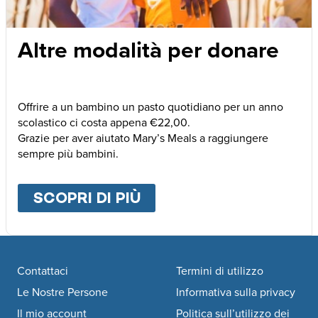
Altre modalità per donare
Offrire a un bambino un pasto quotidiano per un anno
scolastico ci costa appena €22,00.
Grazie per aver aiutato Mary’s Meals a raggiungere
sempre più bambini.
SCOPRI DI PIÙ
ABOUT
ALTRE MODALI
Footer navigation
Contattaci
Termini di utilizzo
Le Nostre Persone
Informativa sulla privacy
Il mio account
Politica sull’utilizzo dei