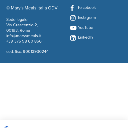
Facebook
© Mary's Meals Italia ODV
company information
Instagram
Sede legale:
Via Crescenzio 2,
YouTube
00193, Roma
info@marysmeals.it
LinkedIn
+39 375 98 60 866
cod. fisc. 90013930244