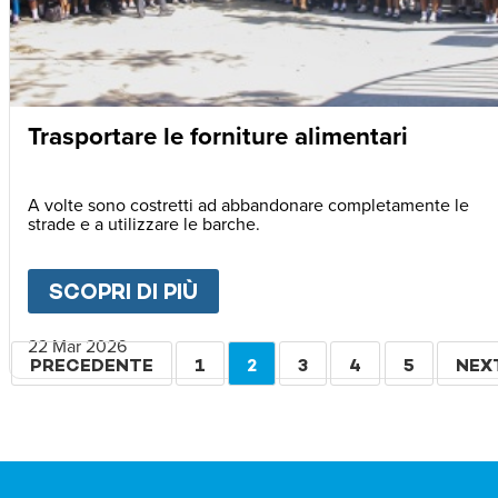
Trasportare le forniture alimentari
A volte sono costretti ad abbandonare completamente le
strade e a utilizzare le barche.
SCOPRI DI PIÙ
ABOUT
TRASPORTARE LE F
22 Mar 2026
Paginazione
PAGINA
PRECEDENTE
PAGINA
1
PAGINA
2
PAGINA
3
PAGINA
4
PAGINA
5
PAG
NEX
PRECEDENTE
ATTUALE
SUC