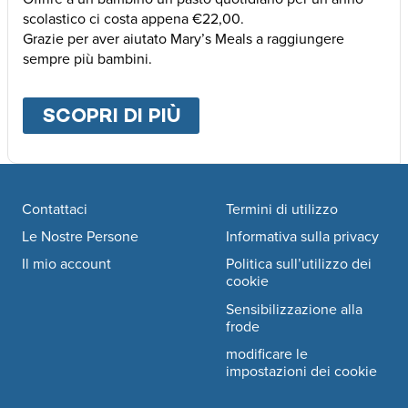
scolastico ci costa appena €22,00.
Grazie per aver aiutato Mary’s Meals a raggiungere
sempre più bambini.
SCOPRI DI PIÙ
ABOUT
ALTRE MODALI
Footer navigation
Contattaci
Termini di utilizzo
Le Nostre Persone
Informativa sulla privacy
Il mio account
Politica sull’utilizzo dei
cookie
Sensibilizzazione alla
frode
modificare le
impostazioni dei cookie