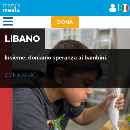
Mary's Meals
Salta
al
contenuto
Open Menu
principale
DONA
LIBANO
Insieme, doniamo speranza ai bambini.
DONA ORA