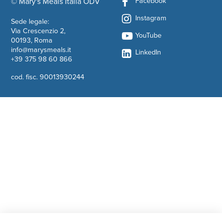
Facebook
© Mary's Meals Italia ODV
company information
Instagram
Sede legale:
Via Crescenzio 2,
YouTube
00193, Roma
info@marysmeals.it
LinkedIn
+39 375 98 60 866
cod. fisc. 90013930244