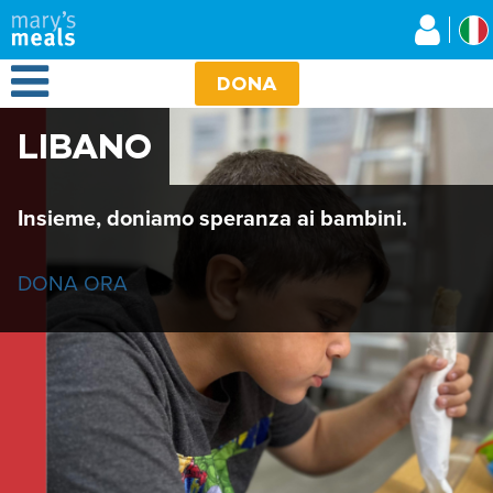
Mary's Meals
Salta
al
contenuto
Open Menu
principale
DONA
LIBANO
Insieme, doniamo speranza ai bambini.
DONA ORA