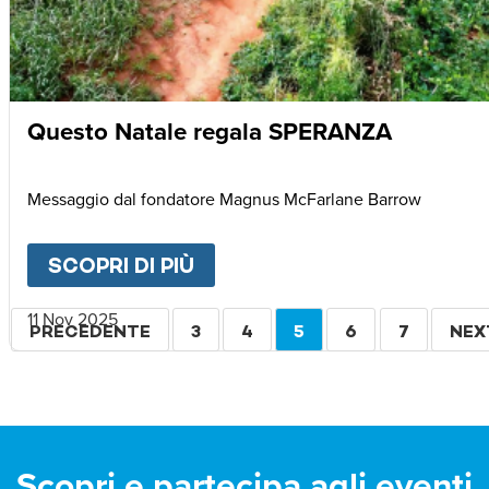
Questo Natale regala SPERANZA
Messaggio dal fondatore Magnus McFarlane Barrow
SCOPRI DI PIÙ
ABOUT
QUESTO NATALE R
Paginazione
11 Nov 2025
PAGINA
PRECEDENTE
PAGINA
3
PAGINA
4
PAGINA
5
PAGINA
6
PAGINA
7
PAG
NEX
PRECEDENTE
ATTUALE
SUC
Scopri e partecipa agli eventi