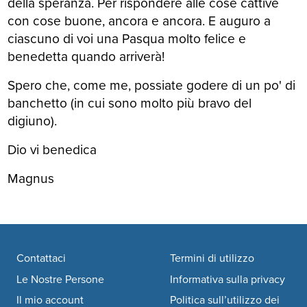
della speranza. Per rispondere alle cose cattive
con cose buone, ancora e ancora. E auguro a
ciascuno di voi una Pasqua molto felice e
benedetta quando arriverà!
Spero che, come me, possiate godere di un po' di
banchetto (in cui sono molto più bravo del
digiuno).
Dio vi benedica
Magnus
Footer navigation
Contattaci
Termini di utilizzo
Le Nostre Persone
Informativa sulla privacy
Il mio account
Politica sull’utilizzo dei