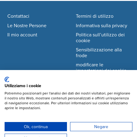
Footer navigation
Contattaci
Termini di utilizzo
Le Nostre Persone
Informativa sulla privacy
Il mio account
Politica sull’utilizzo dei
cookie
Sensibilizzazione alla
frode
modificare le
impostazioni dei cookie
Utilizziamo i cookie
Facebook
© Mary's Meals Italia ODV
company information
Potremmo posizionarli per l'analisi dei dati dei nostri visitatori, per migliorare
il nostro sito Web, mostrare contenuti personalizzati e offrirti un'esperienza
Instagram
di navigazione eccezionale. Per ulteriori informazioni sui cookie utilizziamo
Sede legale:
aprire le impostazioni.
Via Crescenzio 2,
YouTube
00193, Roma
info@marysmeals.it
LinkedIn
Ok, continua
Negare
+39 375 98 60 866