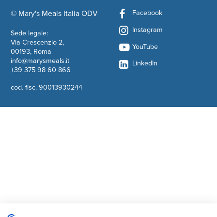
Facebook
© Mary's Meals Italia ODV
company information
Instagram
Sede legale:
Via Crescenzio 2,
YouTube
00193, Roma
info@marysmeals.it
LinkedIn
+39 375 98 60 866
cod. fisc. 90013930244