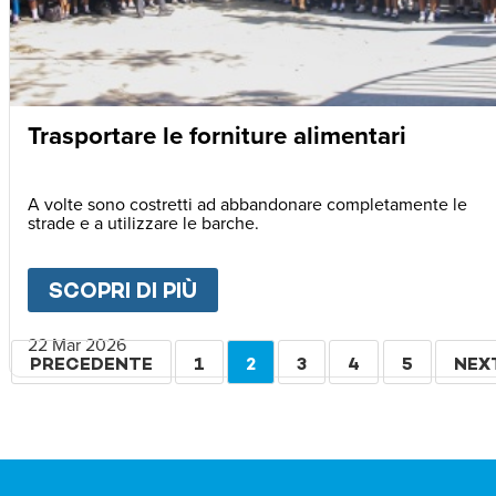
Trasportare le forniture alimentari
A volte sono costretti ad abbandonare completamente le
strade e a utilizzare le barche.
SCOPRI DI PIÙ
ABOUT
TRASPORTARE LE F
22 Mar 2026
Paginazione
PAGINA
PRECEDENTE
PAGINA
1
PAGINA
2
PAGINA
3
PAGINA
4
PAGINA
5
PAG
NEX
PRECEDENTE
ATTUALE
SUC