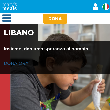
Mary's Meals
Salta
al
contenuto
Open Menu
principale
DONA
LIBANO
Insieme, doniamo speranza ai bambini.
DONA ORA