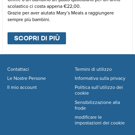
scolastico ci costa appena €22,00.
Grazie per aver aiutato Mary’s Meals a raggiungere
sempre più bambini.
SCOPRI DI PIÙ
ABOUT
ALTRE MODALI
Footer navigation
Contattaci
Termini di utilizzo
Le Nostre Persone
Informativa sulla privacy
Il mio account
Politica sull’utilizzo dei
cookie
Sensibilizzazione alla
frode
modificare le
impostazioni dei cookie