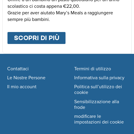
scolastico ci costa appena €22,00.
Grazie per aver aiutato Mary’s Meals a raggiungere
sempre più bambini.
SCOPRI DI PIÙ
ABOUT
ALTRE MODALI
Footer navigation
Contattaci
Termini di utilizzo
Le Nostre Persone
Informativa sulla privacy
Il mio account
Politica sull’utilizzo dei
cookie
Sensibilizzazione alla
frode
modificare le
impostazioni dei cookie