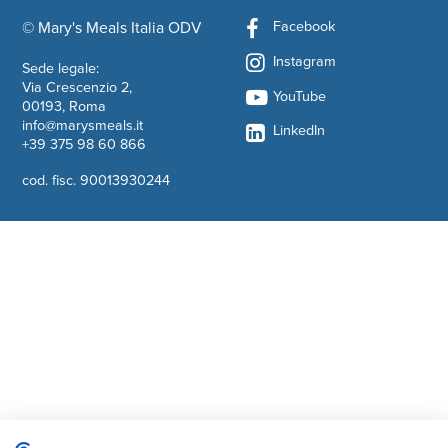
Facebook
© Mary's Meals Italia ODV
company information
Instagram
Sede legale:
Via Crescenzio 2,
YouTube
00193, Roma
info@marysmeals.it
LinkedIn
+39 375 98 60 866
cod. fisc. 90013930244