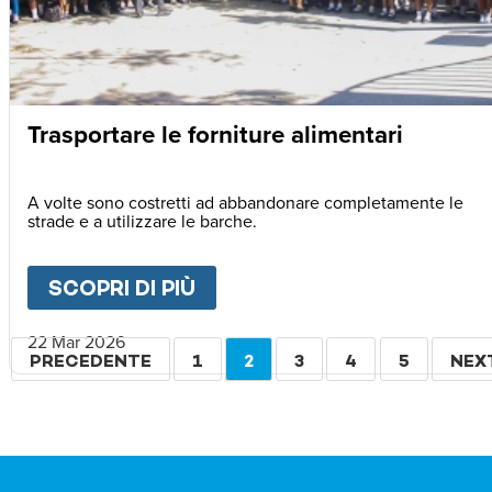
Trasportare le forniture alimentari
A volte sono costretti ad abbandonare completamente le
strade e a utilizzare le barche.
SCOPRI DI PIÙ
ABOUT
TRASPORTARE LE F
22 Mar 2026
Paginazione
PAGINA
PRECEDENTE
PAGINA
1
PAGINA
2
PAGINA
3
PAGINA
4
PAGINA
5
PAG
NEX
PRECEDENTE
ATTUALE
SUC