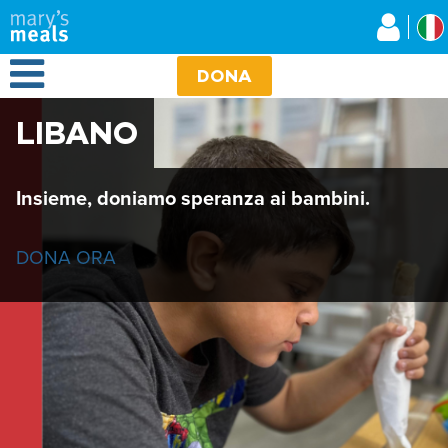
Mary's Meals
Salta
al
contenuto
Open Menu
principale
DONA
LIBANO
Insieme, doniamo speranza ai bambini.
DONA ORA