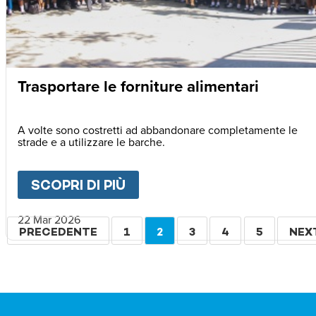
Trasportare le forniture alimentari
A volte sono costretti ad abbandonare completamente le
strade e a utilizzare le barche.
SCOPRI DI PIÙ
ABOUT
TRASPORTARE LE F
22 Mar 2026
Paginazione
PAGINA
PRECEDENTE
PAGINA
1
PAGINA
2
PAGINA
3
PAGINA
4
PAGINA
5
PAG
NEX
PRECEDENTE
ATTUALE
SUC