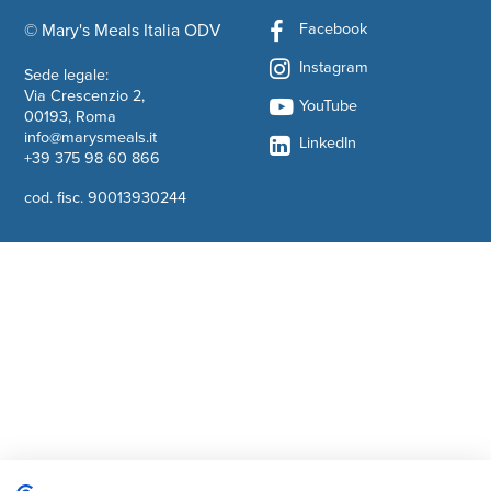
Facebook
© Mary's Meals Italia ODV
company information
Instagram
Sede legale:
Via Crescenzio 2,
YouTube
00193, Roma
info@marysmeals.it
LinkedIn
+39 375 98 60 866
cod. fisc. 90013930244