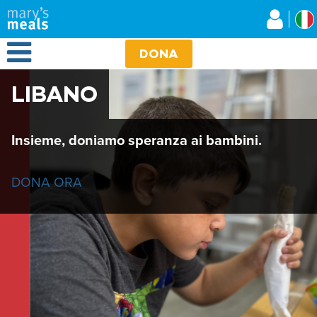
Mary's Meals
Salta
al
contenuto
Open Menu
principale
DONA
LIBANO
Insieme, doniamo speranza ai bambini.
DONA ORA