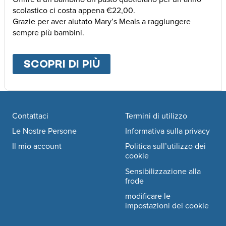
scolastico ci costa appena €22,00.
Grazie per aver aiutato Mary’s Meals a raggiungere
sempre più bambini.
SCOPRI DI PIÙ
ABOUT
ALTRE MODALI
Footer navigation
Contattaci
Termini di utilizzo
Le Nostre Persone
Informativa sulla privacy
Il mio account
Politica sull’utilizzo dei
cookie
Sensibilizzazione alla
frode
modificare le
impostazioni dei cookie