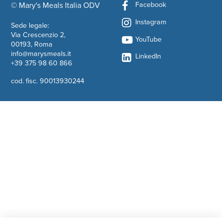
Facebook
© Mary's Meals Italia ODV
company information
Instagram
Sede legale:
Via Crescenzio 2,
YouTube
00193, Roma
info@marysmeals.it
LinkedIn
+39 375 98 60 866
cod. fisc. 90013930244