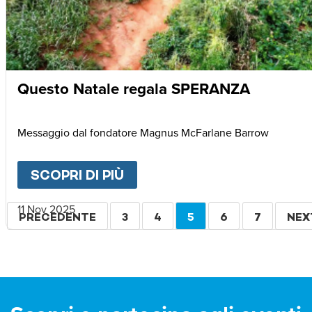
Questo Natale regala SPERANZA
Messaggio dal fondatore Magnus McFarlane Barrow
SCOPRI DI PIÙ
ABOUT
QUESTO NATALE R
Paginazione
11 Nov 2025
PAGINA
PRECEDENTE
PAGINA
3
PAGINA
4
PAGINA
5
PAGINA
6
PAGINA
7
PAG
NEX
PRECEDENTE
ATTUALE
SUC