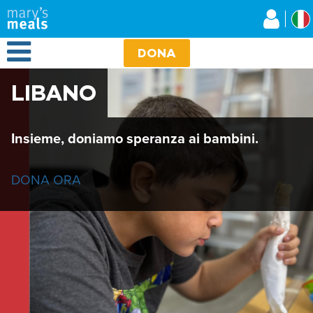
Mary's Meals
Salta
al
contenuto
Open Menu
principale
DONA
LIBANO
Insieme, doniamo speranza ai bambini.
DONA ORA