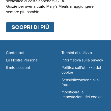
scolastico ci costa appena €22,00.
Grazie per aver aiutato Mary’s Meals a raggiungere
sempre più bambini.
SCOPRI DI PIÙ
ABOUT
ALTRE MODALI
Footer navigation
Contattaci
Termini di utilizzo
Le Nostre Persone
Informativa sulla privacy
Il mio account
Politica sull’utilizzo dei
cookie
Sensibilizzazione alla
frode
modificare le
impostazioni dei cookie