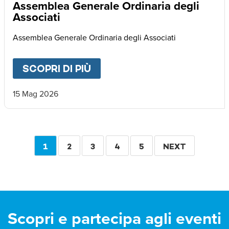
Assemblea Generale Ordinaria degli
Associati
Assemblea Generale Ordinaria degli Associati
SCOPRI DI PIÙ
ABOUT
ASSEMBLEA GENERA
15 Mag 2026
Paginazione
PAGINA
1
PAGINA
2
PAGINA
3
PAGINA
4
PAGINA
5
PAGINA
NEXT
ATTUALE
SUCCESSIVA
Scopri e partecipa agli eventi