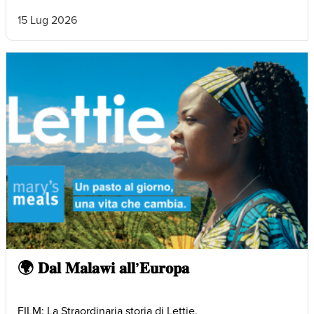
15 Lug 2026
🌍 𝐃𝐚𝐥 𝐌𝐚𝐥𝐚𝐰𝐢 𝐚𝐥𝐥’𝐄𝐮𝐫𝐨𝐩𝐚
FILM: La Straordinaria storia di Lettie.