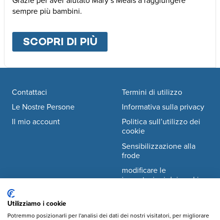
Grazie per aver aiutato Mary’s Meals a raggiungere
sempre più bambini.
SCOPRI DI PIÙ
ABOUT
ALTRE MODALI
Footer navigation
Contattaci
Termini di utilizzo
Le Nostre Persone
Informativa sulla privacy
Il mio account
Politica sull’utilizzo dei
cookie
Sensibilizzazione alla
frode
modificare le
impostazioni dei cookie
Utilizziamo i cookie
Facebook
© Mary's Meals Italia ODV
company information
Potremmo posizionarli per l'analisi dei dati dei nostri visitatori, per migliorare