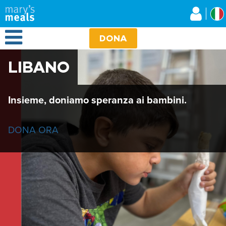
Mary's Meals
Salta
al
contenuto
Open Menu
principale
DONA
LIBANO
Insieme, doniamo speranza ai bambini.
DONA ORA