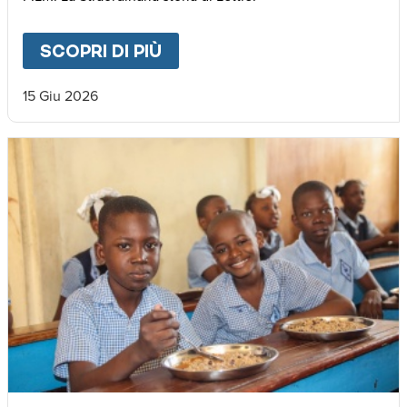
SCOPRI DI PIÙ
ABOUT
🌍 𝐃𝐚𝐥 𝐌𝐚𝐥𝐚𝐰𝐢 𝐚𝐥𝐥’𝐄𝐮𝐫𝐨
15 Giu 2026