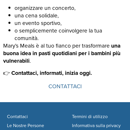
organizzare un concerto,
una cena solidale,
un evento sportivo,
o semplicemente coinvolgere la tua
comunità.
Mary’s Meals è al tuo fianco per trasformare
una
buona idea in pasti quotidiani per i bambini più
vulnerabili
.
👉
Contattaci, informati, inizia oggi.
CONTATTACI
Footer navigation
Contattaci
Termini di utilizzo
Le Nostre Persone
Informativa sulla privacy