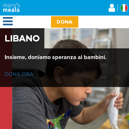
Mary's Meals
Salta
al
contenuto
Open Menu
principale
DONA
LIBANO
Insieme, doniamo speranza ai bambini.
DONA ORA