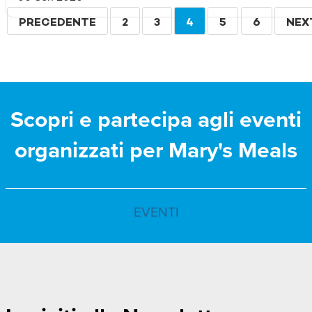
Paginazione
PAGINA
PRECEDENTE
PAGINA
2
PAGINA
3
PAGINA
4
PAGINA
5
PAGINA
6
PAG
NEX
PRECEDENTE
ATTUALE
SUC
Scopri e partecipa agli eventi
organizzati per Mary's Meals
EVENTI