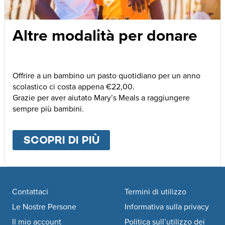
Altre modalità per donare
Offrire a un bambino un pasto quotidiano per un anno
scolastico ci costa appena €22,00.
Grazie per aver aiutato Mary’s Meals a raggiungere
sempre più bambini.
SCOPRI DI PIÙ
ABOUT
ALTRE MODALI
Footer navigation
Contattaci
Termini di utilizzo
Le Nostre Persone
Informativa sulla privacy
Il mio account
Politica sull’utilizzo dei