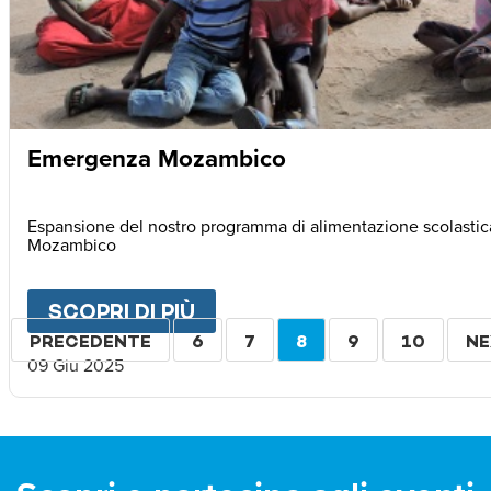
Emergenza Mozambico
Espansione del nostro programma di alimentazione scolastic
Mozambico
SCOPRI DI PIÙ
ABOUT
EMERGENZA MOZA
Paginazione
PAGINA
PRECEDENTE
PAGINA
6
PAGINA
7
PAGINA
8
PAGINA
9
PAGINA
10
PA
NE
09 Giu 2025
PRECEDENTE
ATTUALE
SU