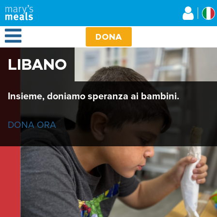
Mary's Meals
Salta
al
contenuto
Open Menu
principale
DONA
LIBANO
Insieme, doniamo speranza ai bambini.
DONA ORA