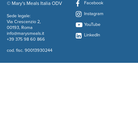
Facebook
© Mary's Meals Italia ODV
company information
Instagram
Sede legale:
Via Crescenzio 2,
YouTube
00193, Roma
info@marysmeals.it
LinkedIn
+39 375 98 60 866
cod. fisc. 90013930244