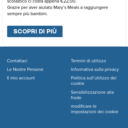
scolastico ci costa appena €22,00.
Grazie per aver aiutato Mary’s Meals a raggiungere
sempre più bambini.
SCOPRI DI PIÙ
ABOUT
ALTRE MODALI
Footer navigation
Contattaci
Termini di utilizzo
Le Nostre Persone
Informativa sulla privacy
Il mio account
Politica sull’utilizzo dei
cookie
Sensibilizzazione alla
frode
modificare le
impostazioni dei cookie