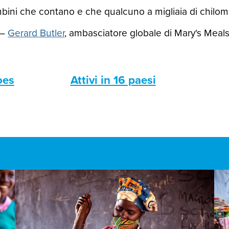
ini che contano e che qualcuno a migliaia di chilomet
—
Gerard Butler
, ambasciatore globale di Mary's Meal
oes
Attivi in 16 paesi