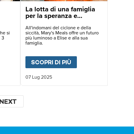
La lotta di una famiglia
per la speranza e
l'istruzione in Malawi
All'indomani del ciclone e della
he si
siccità, Mary's Meals offre un futuro
l 3
più luminoso a Elise e alla sua
famiglia.
IGLIE SULL'ORLO DEL BARATRO IN ZAMBIA
UT
GIUBILEO DEI GIOVANI
SCOPRI DI PIÙ
ABOUT
LA LOTTA DI 
07 Lug 2025
NA
PAGINA
NEXT
SUCCESSIVA