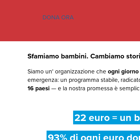
DONA ORA
Sfamiamo bambini. Cambiamo stori
Siamo un' organizzazione che
ogni giorno
emergenza: un programma stabile, radicato
16 paesi
— e la nostra promessa è semplice:
22 euro = un b
93% di ogni euro do