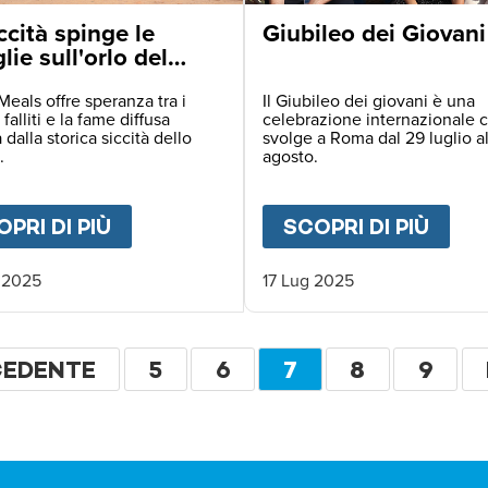
ccità spinge le
Giubileo dei Giovani
lie sull'orlo del
tro in Zambia
Meals offre speranza tra i
Il Giubileo dei giovani è una
 falliti e la fame diffusa
celebrazione internazionale c
 dalla storica siccità dello
svolge a Roma dal 29 luglio a
.
agosto.
ELLA SPERANZA - MISSIONE COMPIUTA
PRI DI PIÙ
ABOUT
LA SICCITÀ SPINGE LE FAM
SCOPRI DI PIÙ
ABO
 2025
17 Lug 2025
ione
NA
CEDENTE
PAGINA
5
PAGINA
6
PAGINA
7
PAGINA
8
PAGI
9
CEDENTE
ATTUALE