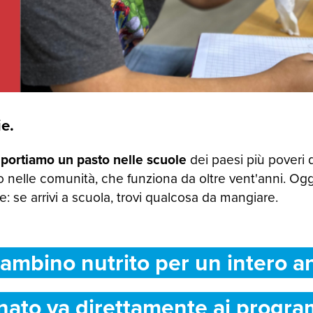
e.
 portiamo un pasto nelle scuole
dei paesi più poveri 
 nelle comunità, che funziona da oltre vent'anni. Og
 se arrivi a scuola, trovi qualcosa da mangiare.
ambino nutrito per un intero a
nato va direttamente ai progra