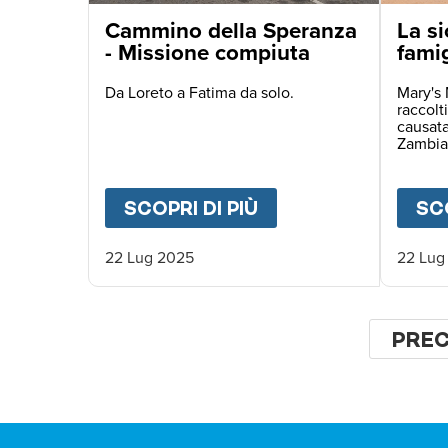
Cammino della Speranza
La si
- Missione compiuta
famig
bara
Da Loreto a Fatima da solo.
Mary's 
raccolti
causata
Zambia
SCOPRI DI PIÙ
ABOUT
CAMMINO D
SCO
22 Lug 2025
22 Lug
Paginaz
PAGI
PRE
PRE