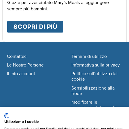
Grazie per aver aiutato Mary’s Meals a raggiungere
sempre più bambini.
SCOPRI DI PIÙ
ABOUT
ALTRE MODALI
Footer navigation
Contattaci
Termini di utilizzo
Le Nostre Persone
Informativa sulla privacy
Il mio account
Politica sull’utilizzo dei
cookie
Sensibilizzazione alla
frode
modificare le
impostazioni dei cookie
Utilizziamo i cookie
Facebook
© Mary's Meals Italia ODV
company information
Potremmo posizionarli per l'analisi dei dati dei nostri visitatori, per migliorare