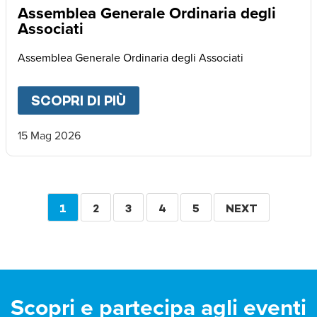
Assemblea Generale Ordinaria degli
Associati
Assemblea Generale Ordinaria degli Associati
SCOPRI DI PIÙ
ABOUT
ASSEMBLEA GENERA
15 Mag 2026
Paginazione
PAGINA
1
PAGINA
2
PAGINA
3
PAGINA
4
PAGINA
5
PAGINA
NEXT
ATTUALE
SUCCESSIVA
Scopri e partecipa agli eventi