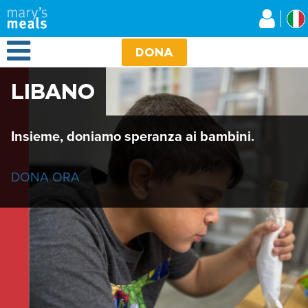
Mary's Meals
Salta
al
contenuto
Open Menu
principale
DONA
LIBANO
Insieme, doniamo speranza ai bambini.
DONA ORA