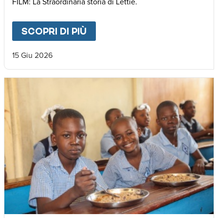
FILM: La Straordinaria storia di Lettie.
SCOPRI DI PIÙ
ABOUT
🌍 𝐃𝐚𝐥 𝐌𝐚𝐥𝐚𝐰𝐢 𝐚𝐥𝐥’𝐄𝐮𝐫𝐨
15 Giu 2026