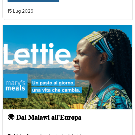
15 Lug 2026
🌍 𝐃𝐚𝐥 𝐌𝐚𝐥𝐚𝐰𝐢 𝐚𝐥𝐥’𝐄𝐮𝐫𝐨𝐩𝐚