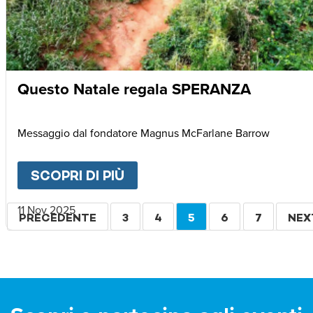
Questo Natale regala SPERANZA
Messaggio dal fondatore Magnus McFarlane Barrow
SCOPRI DI PIÙ
ABOUT
QUESTO NATALE R
Paginazione
11 Nov 2025
PAGINA
PRECEDENTE
PAGINA
3
PAGINA
4
PAGINA
5
PAGINA
6
PAGINA
7
PAG
NEX
PRECEDENTE
ATTUALE
SUC