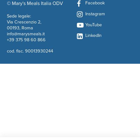
Facebook
© Mary's Meals Italia ODV
company information
Instagram
Sede legale:
Via Crescenzio 2,
YouTube
00193, Roma
info@marysmeals.it
LinkedIn
+39 375 98 60 866
cod. fisc. 90013930244