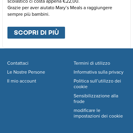
scolastico ci costa appena €22,00.
Grazie per aver aiutato Mary’s Meals a raggiungere
sempre più bambini.
SCOPRI DI PIÙ
ABOUT
ALTRE MODALI
Footer navigation
Contattaci
Termini di utilizzo
Le Nostre Persone
Informativa sulla privacy
Il mio account
Politica sull’utilizzo dei
cookie
Sensibilizzazione alla
frode
modificare le
impostazioni dei cookie