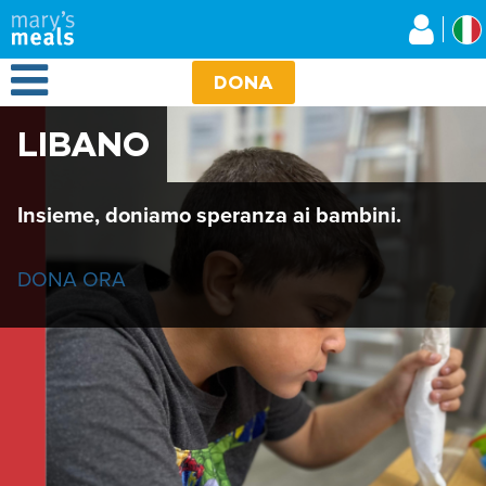
Mary's Meals
Salta
al
contenuto
Open Menu
principale
DONA
LIBANO
Insieme, doniamo speranza ai bambini.
DONA ORA