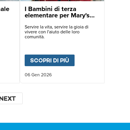
nale
I Bambini di terza
elementare per Mary's
Meals.
Servire la vita, servire la gioia di
vivere con l'aiuto delle loro
comunità.
ENTA SPERANZA.
UT
GIORNATA INTERNAZIONALE DELL'EDUCAZI
SCOPRI DI PIÙ
ABOUT
I BAMBINI DI
06 Gen 2026
NA
PAGINA
NEXT
SUCCESSIVA