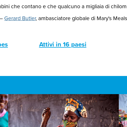
ini che contano e che qualcuno a migliaia di chilomet
—
Gerard Butler
, ambasciatore globale di Mary's Meal
oes
Attivi in 16 paesi