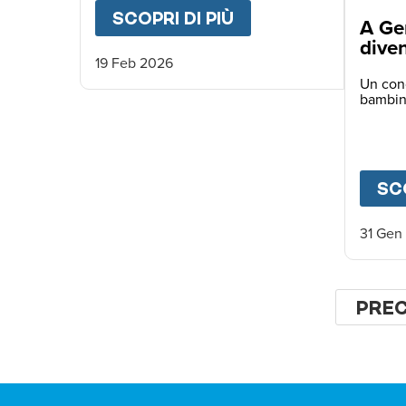
SCOPRI DI PIÙ
ABOUT
RICE FOR A
A Ge
dive
19 Feb 2026
Un conc
bambin
SCO
31 Gen
Pagina
PAGI
PRE
PRE