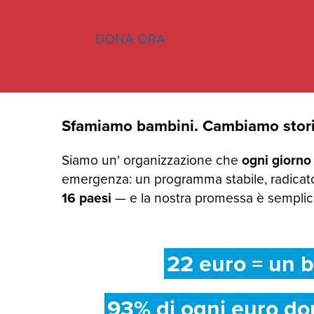
DONA ORA
Sfamiamo bambini. Cambiamo stori
Siamo un' organizzazione che
ogni giorno
emergenza: un programma stabile, radicato
16 paesi
— e la nostra promessa è semplice:
22 euro = un b
93% di ogni euro do