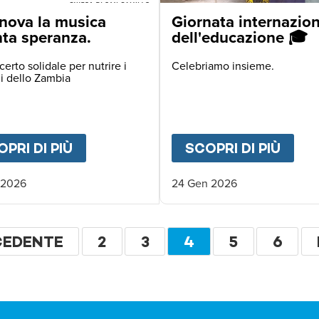
FRICA
nova la musica
Giornata internazio
nta speranza.
dell'educazione 🎓
erto solidale per nutrire i
Celebriamo insieme.
i dello Zambia
PRI DI PIÙ
ABOUT
A GENOVA LA MUSICA DIV
SCOPRI DI PIÙ
ABO
 2026
24 Gen 2026
zione
NA
CEDENTE
PAGINA
2
PAGINA
3
PAGINA
4
PAGINA
5
PAGI
6
CEDENTE
ATTUALE