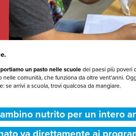
e.
 portiamo un pasto nelle scuole
dei paesi più poveri 
 nelle comunità, che funziona da oltre vent'anni. Og
 se arrivi a scuola, trovi qualcosa da mangiare.
ambino nutrito per un intero a
nato va direttamente ai progra